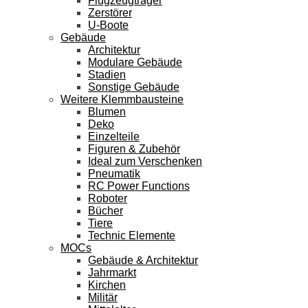
Flugzeugträger
Zerstörer
U-Boote
Gebäude
Architektur
Modulare Gebäude
Stadien
Sonstige Gebäude
Weitere Klemmbausteine
Blumen
Deko
Einzelteile
Figuren & Zubehör
Ideal zum Verschenken
Pneumatik
RC Power Functions
Roboter
Bücher
Tiere
Technic Elemente
MOCs
Gebäude & Architektur
Jahrmarkt
Kirchen
Militär