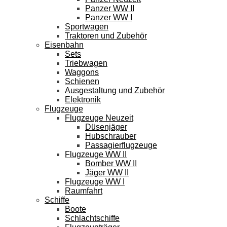
Panzer WW II
Panzer WW I
Sportwagen
Traktoren und Zubehör
Eisenbahn
Sets
Triebwagen
Waggons
Schienen
Ausgestaltung und Zubehör
Elektronik
Flugzeuge
Flugzeuge Neuzeit
Düsenjäger
Hubschrauber
Passagierflugzeuge
Flugzeuge WW II
Bomber WW II
Jäger WW II
Flugzeuge WW I
Raumfahrt
Schiffe
Boote
Schlachtschiffe