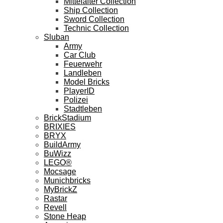
Mittelalter Collection
Ship Collection
Sword Collection
Technic Collection
Sluban
Army
Car Club
Feuerwehr
Landleben
Model Bricks
PlayerID
Polizei
Stadtleben
BrickStadium
BRIXIES
BRYX
BuildArmy
BuWizz
LEGO®
Mocsage
Munichbricks
MyBrickZ
Rastar
Revell
Stone Heap