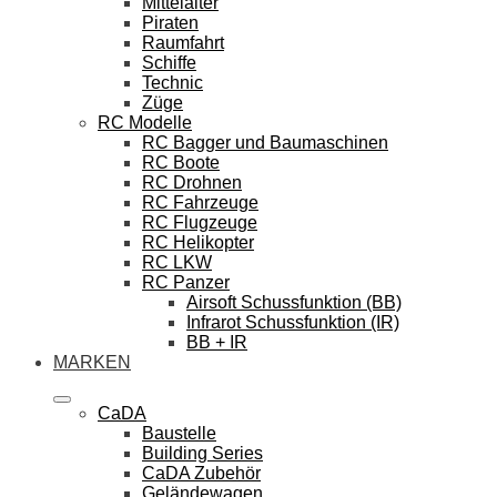
Mittelalter
Piraten
Raumfahrt
Schiffe
Technic
Züge
RC Modelle
RC Bagger und Baumaschinen
RC Boote
RC Drohnen
RC Fahrzeuge
RC Flugzeuge
RC Helikopter
RC LKW
RC Panzer
Airsoft Schussfunktion (BB)
Infrarot Schussfunktion (IR)
BB + IR
MARKEN
CaDA
Baustelle
Building Series
CaDA Zubehör
Geländewagen