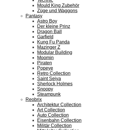
Technic
Mould King Zubehör
Züge und Waggons
Pantasy
Astro Boy
Der kleine Prinz
Dragon Ball
Garfield
Kung Fu Panda
Mazinger Z
Modular Building
Moomin
Piraten
Popeye
Retro Collection
Saint Seiya
Sherlock Holmes
Snoopy
Steampunk
Reobrix
Architektur Collection
Art Collection
Auto Collection
Eisenbahn Collection
Militär Collection