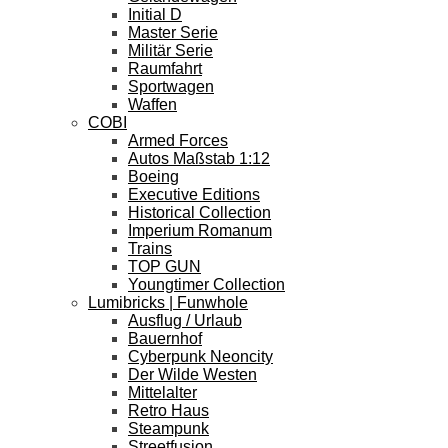
Initial D
Master Serie
Militär Serie
Raumfahrt
Sportwagen
Waffen
COBI
Armed Forces
Autos Maßstab 1:12
Boeing
Executive Editions
Historical Collection
Imperium Romanum
Trains
TOP GUN
Youngtimer Collection
Lumibricks | Funwhole
Ausflug / Urlaub
Bauernhof
Cyberpunk Neoncity
Der Wilde Westen
Mittelalter
Retro Haus
Steampunk
Streetfusion