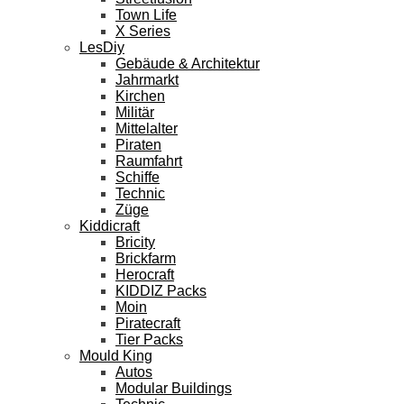
Town Life
X Series
LesDiy
Gebäude & Architektur
Jahrmarkt
Kirchen
Militär
Mittelalter
Piraten
Raumfahrt
Schiffe
Technic
Züge
Kiddicraft
Bricity
Brickfarm
Herocraft
KIDDIZ Packs
Moin
Piratecraft
Tier Packs
Mould King
Autos
Modular Buildings