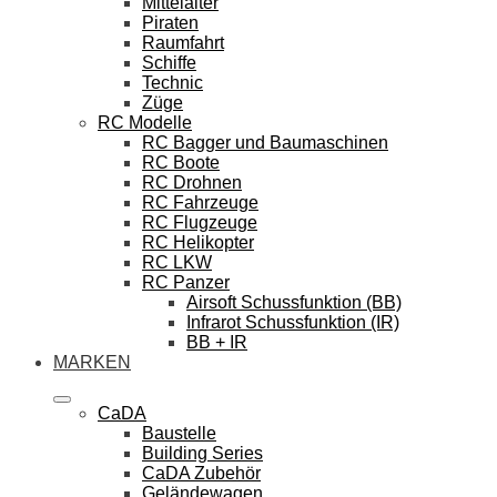
Mittelalter
Piraten
Raumfahrt
Schiffe
Technic
Züge
RC Modelle
RC Bagger und Baumaschinen
RC Boote
RC Drohnen
RC Fahrzeuge
RC Flugzeuge
RC Helikopter
RC LKW
RC Panzer
Airsoft Schussfunktion (BB)
Infrarot Schussfunktion (IR)
BB + IR
MARKEN
CaDA
Baustelle
Building Series
CaDA Zubehör
Geländewagen