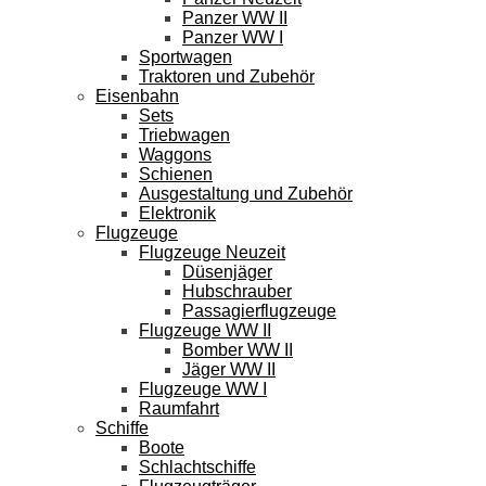
Panzer WW II
Panzer WW I
Sportwagen
Traktoren und Zubehör
Eisenbahn
Sets
Triebwagen
Waggons
Schienen
Ausgestaltung und Zubehör
Elektronik
Flugzeuge
Flugzeuge Neuzeit
Düsenjäger
Hubschrauber
Passagierflugzeuge
Flugzeuge WW II
Bomber WW II
Jäger WW II
Flugzeuge WW I
Raumfahrt
Schiffe
Boote
Schlachtschiffe