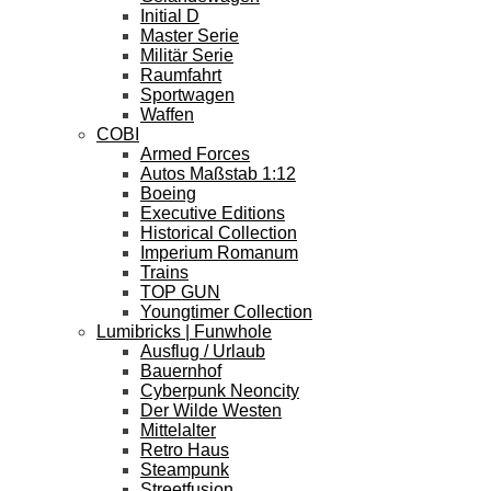
Initial D
Master Serie
Militär Serie
Raumfahrt
Sportwagen
Waffen
COBI
Armed Forces
Autos Maßstab 1:12
Boeing
Executive Editions
Historical Collection
Imperium Romanum
Trains
TOP GUN
Youngtimer Collection
Lumibricks | Funwhole
Ausflug / Urlaub
Bauernhof
Cyberpunk Neoncity
Der Wilde Westen
Mittelalter
Retro Haus
Steampunk
Streetfusion