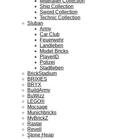
Mittelalter Collection
Ship Collection
Sword Collection
Technic Collection
Sluban
Army
Car Club
Feuerwehr
Landleben
Model Bricks
PlayerID
Polizei
Stadtleben
BrickStadium
BRIXIES
BRYX
BuildArmy
BuWizz
LEGO®
Mocsage
Munichbricks
MyBrickZ
Rastar
Revell
Stone Heap