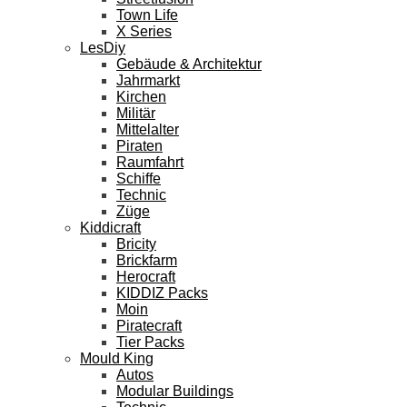
Town Life
X Series
LesDiy
Gebäude & Architektur
Jahrmarkt
Kirchen
Militär
Mittelalter
Piraten
Raumfahrt
Schiffe
Technic
Züge
Kiddicraft
Bricity
Brickfarm
Herocraft
KIDDIZ Packs
Moin
Piratecraft
Tier Packs
Mould King
Autos
Modular Buildings