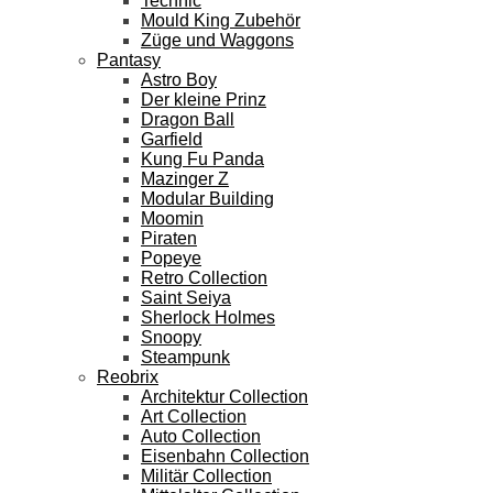
Technic
Mould King Zubehör
Züge und Waggons
Pantasy
Astro Boy
Der kleine Prinz
Dragon Ball
Garfield
Kung Fu Panda
Mazinger Z
Modular Building
Moomin
Piraten
Popeye
Retro Collection
Saint Seiya
Sherlock Holmes
Snoopy
Steampunk
Reobrix
Architektur Collection
Art Collection
Auto Collection
Eisenbahn Collection
Militär Collection