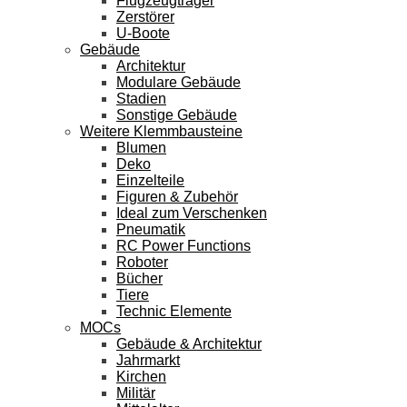
Flugzeugträger
Zerstörer
U-Boote
Gebäude
Architektur
Modulare Gebäude
Stadien
Sonstige Gebäude
Weitere Klemmbausteine
Blumen
Deko
Einzelteile
Figuren & Zubehör
Ideal zum Verschenken
Pneumatik
RC Power Functions
Roboter
Bücher
Tiere
Technic Elemente
MOCs
Gebäude & Architektur
Jahrmarkt
Kirchen
Militär