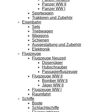
Panzer WW II
Panzer WW I
Sportwagen
Traktoren und Zubehör
Eisenbahn
Sets
Triebwagen
Waggons
Schienen
Ausgestaltung und Zubehör
Elektronik
Flugzeuge
Flugzeuge Neuzeit
Düsenjäger
Hubschrauber
Passagierflugzeuge
Flugzeuge WW II
Bomber WW II
Jäger WW II
Flugzeuge WW I
Raumfahrt
Schiffe
Boote
Schlachtschiffe