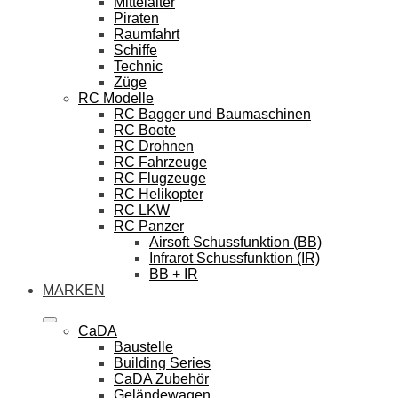
Mittelalter
Piraten
Raumfahrt
Schiffe
Technic
Züge
RC Modelle
RC Bagger und Baumaschinen
RC Boote
RC Drohnen
RC Fahrzeuge
RC Flugzeuge
RC Helikopter
RC LKW
RC Panzer
Airsoft Schussfunktion (BB)
Infrarot Schussfunktion (IR)
BB + IR
MARKEN
CaDA
Baustelle
Building Series
CaDA Zubehör
Geländewagen