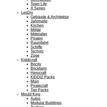
Town Life
X Series
LesDiy
Gebäude & Architektur
Jahrmarkt
Kirchen
Militär
Mittelalter
Piraten
Raumfahrt
Schiffe
Technic
Züge
Kiddicraft
Bricity
Brickfarm
Herocraft
KIDDIZ Packs
Moin
Piratecraft
Tier Packs
Mould King
Autos
Modular Buildings