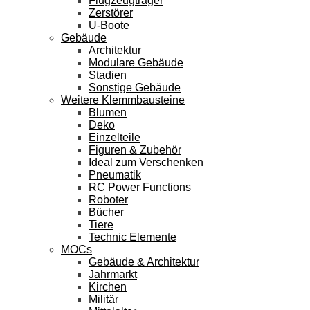
Flugzeugträger
Zerstörer
U-Boote
Gebäude
Architektur
Modulare Gebäude
Stadien
Sonstige Gebäude
Weitere Klemmbausteine
Blumen
Deko
Einzelteile
Figuren & Zubehör
Ideal zum Verschenken
Pneumatik
RC Power Functions
Roboter
Bücher
Tiere
Technic Elemente
MOCs
Gebäude & Architektur
Jahrmarkt
Kirchen
Militär