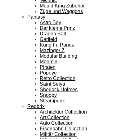
Technic
Mould King Zubehör
Züge und Waggons
Pantasy
Astro Boy
Der kleine Prinz
Dragon Ball
Garfield
Kung Fu Panda
Mazinger Z
Modular Building
Moomin
Piraten
Popeye
Retro Collection
Saint Seiya
Sherlock Holmes
Snoopy
Steampunk
Reobrix
Architektur Collection
Art Collection
Auto Collection
Eisenbahn Collection
Militär Collection