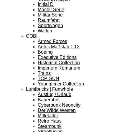
Initial D
Master Serie
Militär Serie
Raumfahrt
Sportwagen
Waffen
COBI
Armed Forces
Autos Maßstab 1:12
Boeing
Executive Editions
Historical Collection
Imperium Romanum
Trains
TOP GUN
Youngtimer Collection
Lumibricks | Funwhole
Ausflug / Urlaub
Bauernhof
Cyberpunk Neoncity
Der Wilde Westen
Mittelalter
Retro Haus
Steampunk
Streetfusion