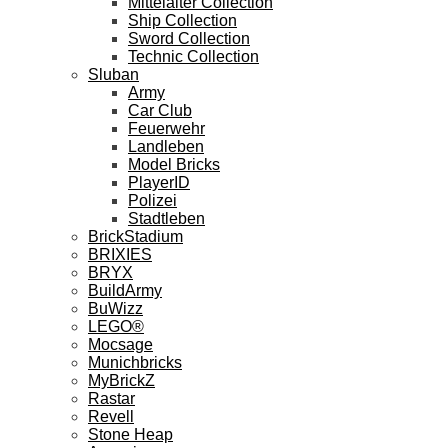
Mittelalter Collection
Ship Collection
Sword Collection
Technic Collection
Sluban
Army
Car Club
Feuerwehr
Landleben
Model Bricks
PlayerID
Polizei
Stadtleben
BrickStadium
BRIXIES
BRYX
BuildArmy
BuWizz
LEGO®
Mocsage
Munichbricks
MyBrickZ
Rastar
Revell
Stone Heap