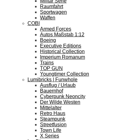
Militär Serie
Raumfahrt
Sportwagen
Waffen
COBI
Armed Forces
Autos Maßstab 1:12
Boeing
Executive Editions
Historical Collection
Imperium Romanum
Trains
TOP GUN
Youngtimer Collection
Lumibricks | Funwhole
Ausflug / Urlaub
Bauernhof
Cyberpunk Neoncity
Der Wilde Westen
Mittelalter
Retro Haus
Steampunk
Streetfusion
Town Life
X Series