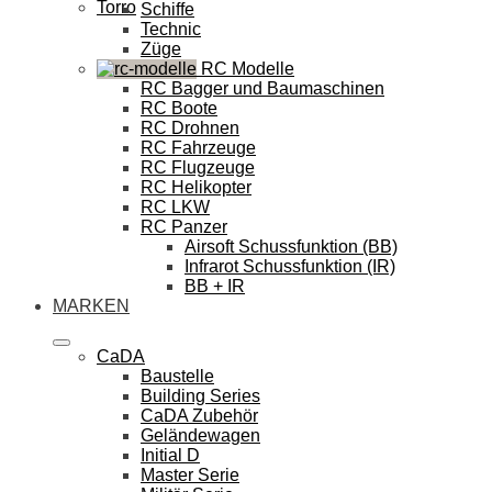
Torro
Schiffe
Technic
Züge
RC Modelle
RC Bagger und Baumaschinen
RC Boote
RC Drohnen
RC Fahrzeuge
RC Flugzeuge
RC Helikopter
RC LKW
RC Panzer
Airsoft Schussfunktion (BB)
Infrarot Schussfunktion (IR)
BB + IR
MARKEN
CaDA
Baustelle
Building Series
CaDA Zubehör
Geländewagen
Initial D
Master Serie