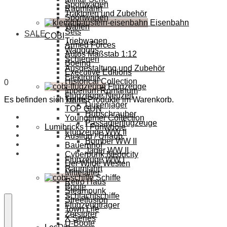
Sportwagen
Raumfahrt
Traktoren und Zubehör
Sportwagen
Eisenbahn
Waffen
Sets
SALE
COBI
Triebwagen
Armed Forces
Waggons
Autos Maßstab 1:12
Schienen
Boeing
Ausgestaltung und Zubehör
Executive Editions
Elektronik
Historical Collection
0
Flugzeuge
Imperium Romanum
Flugzeuge Neuzeit
Es befinden sich keine Produkte im Warenkorb.
Trains
Düsenjäger
TOP GUN
Hubschrauber
Youngtimer Collection
Passagierflugzeuge
Lumibricks | Funwhole
Flugzeuge WW II
Ausflug / Urlaub
Bomber WW II
Bauernhof
Jäger WW II
Cyberpunk Neoncity
Flugzeuge WW I
Der Wilde Westen
Raumfahrt
Mittelalter
Schiffe
Retro Haus
Boote
Steampunk
Schlachtschiffe
Streetfusion
Flugzeugträger
Town Life
Zerstörer
X Series
U-Boote