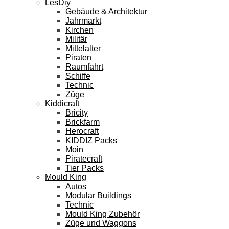
LesDiy
Gebäude & Architektur
Jahrmarkt
Kirchen
Militär
Mittelalter
Piraten
Raumfahrt
Schiffe
Technic
Züge
Kiddicraft
Bricity
Brickfarm
Herocraft
KIDDIZ Packs
Moin
Piratecraft
Tier Packs
Mould King
Autos
Modular Buildings
Technic
Mould King Zubehör
Züge und Waggons