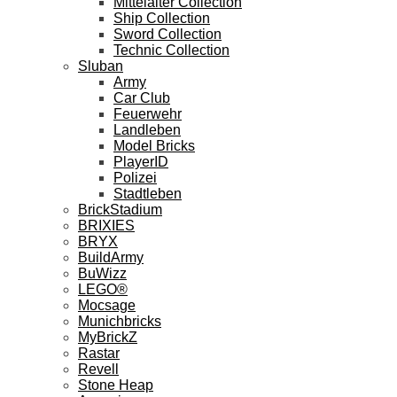
Mittelalter Collection
Ship Collection
Sword Collection
Technic Collection
Sluban
Army
Car Club
Feuerwehr
Landleben
Model Bricks
PlayerID
Polizei
Stadtleben
BrickStadium
BRIXIES
BRYX
BuildArmy
BuWizz
LEGO®
Mocsage
Munichbricks
MyBrickZ
Rastar
Revell
Stone Heap