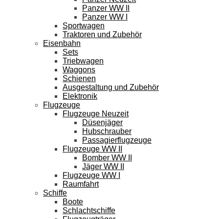
Panzer WW II
Panzer WW I
Sportwagen
Traktoren und Zubehör
Eisenbahn
Sets
Triebwagen
Waggons
Schienen
Ausgestaltung und Zubehör
Elektronik
Flugzeuge
Flugzeuge Neuzeit
Düsenjäger
Hubschrauber
Passagierflugzeuge
Flugzeuge WW II
Bomber WW II
Jäger WW II
Flugzeuge WW I
Raumfahrt
Schiffe
Boote
Schlachtschiffe