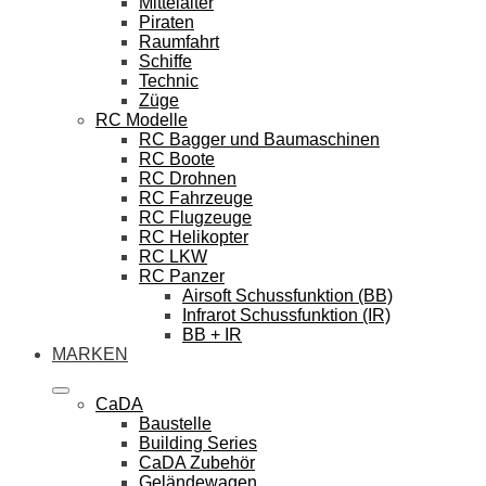
Mittelalter
Piraten
Raumfahrt
Schiffe
Technic
Züge
RC Modelle
RC Bagger und Baumaschinen
RC Boote
RC Drohnen
RC Fahrzeuge
RC Flugzeuge
RC Helikopter
RC LKW
RC Panzer
Airsoft Schussfunktion (BB)
Infrarot Schussfunktion (IR)
BB + IR
MARKEN
CaDA
Baustelle
Building Series
CaDA Zubehör
Geländewagen