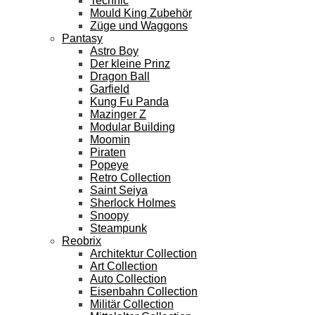
Technic
Mould King Zubehör
Züge und Waggons
Pantasy
Astro Boy
Der kleine Prinz
Dragon Ball
Garfield
Kung Fu Panda
Mazinger Z
Modular Building
Moomin
Piraten
Popeye
Retro Collection
Saint Seiya
Sherlock Holmes
Snoopy
Steampunk
Reobrix
Architektur Collection
Art Collection
Auto Collection
Eisenbahn Collection
Militär Collection