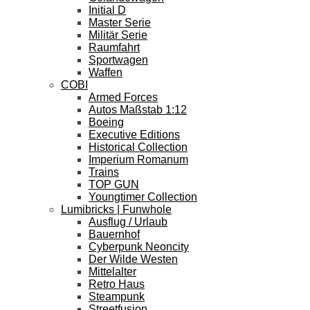
Initial D
Master Serie
Militär Serie
Raumfahrt
Sportwagen
Waffen
COBI
Armed Forces
Autos Maßstab 1:12
Boeing
Executive Editions
Historical Collection
Imperium Romanum
Trains
TOP GUN
Youngtimer Collection
Lumibricks | Funwhole
Ausflug / Urlaub
Bauernhof
Cyberpunk Neoncity
Der Wilde Westen
Mittelalter
Retro Haus
Steampunk
Streetfusion