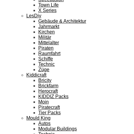
Town Life
X Series
LesDiy
Gebäude & Architektur
Jahrmarkt
Kirchen
Militär
Mittelalter
Piraten
Raumfahrt
Schiffe
Technic
Züge
Kiddicraft
Bricity
Brickfarm
Herocraft
KIDDIZ Packs
Moin
Piratecraft
Tier Packs
Mould King
Autos
Modular Buildings