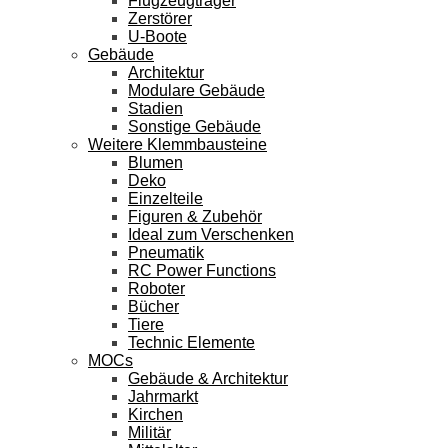
Flugzeugträger
Zerstörer
U-Boote
Gebäude
Architektur
Modulare Gebäude
Stadien
Sonstige Gebäude
Weitere Klemmbausteine
Blumen
Deko
Einzelteile
Figuren & Zubehör
Ideal zum Verschenken
Pneumatik
RC Power Functions
Roboter
Bücher
Tiere
Technic Elemente
MOCs
Gebäude & Architektur
Jahrmarkt
Kirchen
Militär