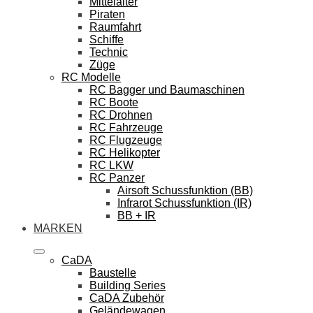
Mittelalter
Piraten
Raumfahrt
Schiffe
Technic
Züge
RC Modelle
RC Bagger und Baumaschinen
RC Boote
RC Drohnen
RC Fahrzeuge
RC Flugzeuge
RC Helikopter
RC LKW
RC Panzer
Airsoft Schussfunktion (BB)
Infrarot Schussfunktion (IR)
BB + IR
MARKEN
CaDA
Baustelle
Building Series
CaDA Zubehör
Geländewagen