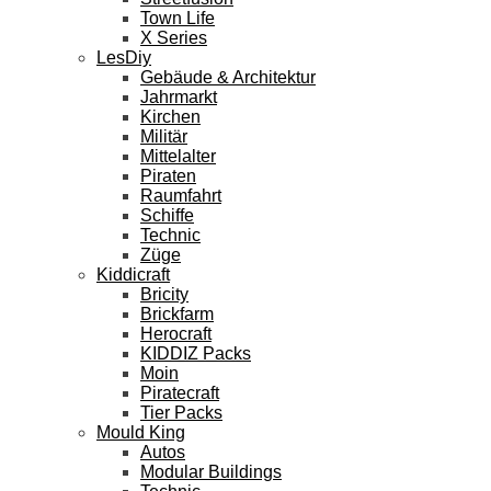
Town Life
X Series
LesDiy
Gebäude & Architektur
Jahrmarkt
Kirchen
Militär
Mittelalter
Piraten
Raumfahrt
Schiffe
Technic
Züge
Kiddicraft
Bricity
Brickfarm
Herocraft
KIDDIZ Packs
Moin
Piratecraft
Tier Packs
Mould King
Autos
Modular Buildings