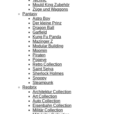
Technic
Mould King Zubehör
Züge und Waggons
Pantasy
Astro Boy
Der kleine Prinz
Dragon Ball
Garfield
Kung Fu Panda
Mazinger Z
Modular Building
Moomin
Piraten
Popeye
Retro Collection
Saint Seiya
Sherlock Holmes
Snoopy
Steampunk
Reobrix
Architektur Collection
Art Collection
Auto Collection
Eisenbahn Collection
Militär Collection