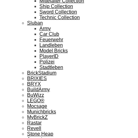
Mittelalter Collection
Ship Collection
Sword Collection
Technic Collection
Sluban
Army
Car Club
Feuerwehr
Landleben
Model Bricks
PlayerID
Polizei
Stadtleben
BrickStadium
BRIXIES
BRYX
BuildArmy
BuWizz
LEGO®
Mocsage
Munichbricks
MyBrickZ
Rastar
Revell
Stone Heap