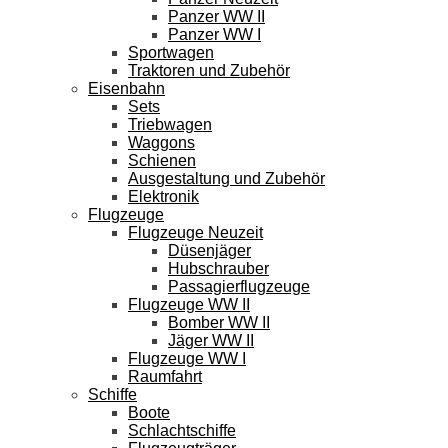
Panzer WW II
Panzer WW I
Sportwagen
Traktoren und Zubehör
Eisenbahn
Sets
Triebwagen
Waggons
Schienen
Ausgestaltung und Zubehör
Elektronik
Flugzeuge
Flugzeuge Neuzeit
Düsenjäger
Hubschrauber
Passagierflugzeuge
Flugzeuge WW II
Bomber WW II
Jäger WW II
Flugzeuge WW I
Raumfahrt
Schiffe
Boote
Schlachtschiffe