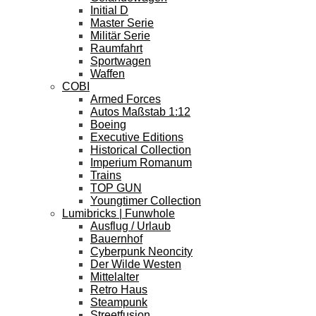
Initial D
Master Serie
Militär Serie
Raumfahrt
Sportwagen
Waffen
COBI
Armed Forces
Autos Maßstab 1:12
Boeing
Executive Editions
Historical Collection
Imperium Romanum
Trains
TOP GUN
Youngtimer Collection
Lumibricks | Funwhole
Ausflug / Urlaub
Bauernhof
Cyberpunk Neoncity
Der Wilde Westen
Mittelalter
Retro Haus
Steampunk
Streetfusion