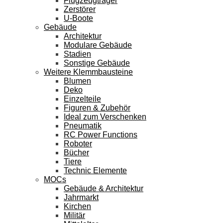
Flugzeugträger
Zerstörer
U-Boote
Gebäude
Architektur
Modulare Gebäude
Stadien
Sonstige Gebäude
Weitere Klemmbausteine
Blumen
Deko
Einzelteile
Figuren & Zubehör
Ideal zum Verschenken
Pneumatik
RC Power Functions
Roboter
Bücher
Tiere
Technic Elemente
MOCs
Gebäude & Architektur
Jahrmarkt
Kirchen
Militär