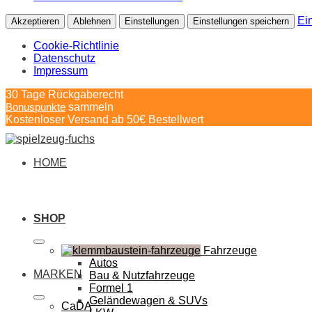
Ei
Akzeptieren
Ablehnen
Einstellungen
Einstellungen speichern
Cookie-Richtlinie
Datenschutz
Impressum
Springe
30 Tage Rückgaberecht
zum
Bonuspunkte
sammeln
Inhalt
Kostenloser Versand ab 50€ Bestellwert
HOME
SHOP
Fahrzeuge
Autos
MARKEN
Bau & Nutzfahrzeuge
Formel 1
Geländewagen & SUVs
CaDA