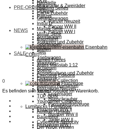
LKW
Baustelle
Motorräder & Zweiräder
PRE-ORDERS
Building Series
Oldtimer
CaDA Zubehör
Panzer
Geländewagen
Panzer Neuzeit
Initial D
Panzer WW II
Master Serie
NEWS
Panzer WW I
Militär Serie
Sportwagen
Raumfahrt
Traktoren und Zubehör
Sportwagen
Eisenbahn
Waffen
Sets
SALE
COBI
Triebwagen
Armed Forces
Waggons
Autos Maßstab 1:12
Schienen
Boeing
Ausgestaltung und Zubehör
Executive Editions
Elektronik
Historical Collection
0
Flugzeuge
Imperium Romanum
Flugzeuge Neuzeit
Es befinden sich keine Produkte im Warenkorb.
Trains
Düsenjäger
TOP GUN
Hubschrauber
Youngtimer Collection
Passagierflugzeuge
Lumibricks | Funwhole
Flugzeuge WW II
Ausflug / Urlaub
Bomber WW II
Bauernhof
Jäger WW II
Cyberpunk Neoncity
Flugzeuge WW I
Der Wilde Westen