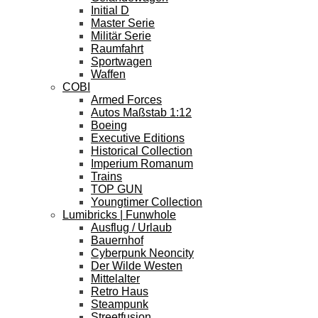
Initial D
Master Serie
Militär Serie
Raumfahrt
Sportwagen
Waffen
COBI
Armed Forces
Autos Maßstab 1:12
Boeing
Executive Editions
Historical Collection
Imperium Romanum
Trains
TOP GUN
Youngtimer Collection
Lumibricks | Funwhole
Ausflug / Urlaub
Bauernhof
Cyberpunk Neoncity
Der Wilde Westen
Mittelalter
Retro Haus
Steampunk
Streetfusion