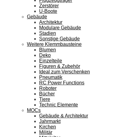
Flugzeugträger
Zerstörer
U-Boote
Gebäude
Architektur
Modulare Gebäude
Stadien
Sonstige Gebäude
Weitere Klemmbausteine
Blumen
Deko
Einzelteile
Figuren & Zubehör
Ideal zum Verschenken
Pneumatik
RC Power Functions
Roboter
Bücher
Tiere
Technic Elemente
MOCs
Gebäude & Architektur
Jahrmarkt
Kirchen
Militär