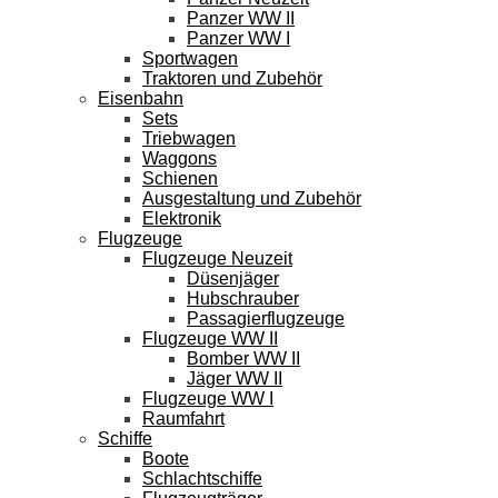
Panzer WW II
Panzer WW I
Sportwagen
Traktoren und Zubehör
Eisenbahn
Sets
Triebwagen
Waggons
Schienen
Ausgestaltung und Zubehör
Elektronik
Flugzeuge
Flugzeuge Neuzeit
Düsenjäger
Hubschrauber
Passagierflugzeuge
Flugzeuge WW II
Bomber WW II
Jäger WW II
Flugzeuge WW I
Raumfahrt
Schiffe
Boote
Schlachtschiffe