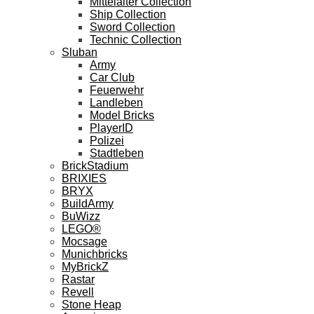
Mittelalter Collection
Ship Collection
Sword Collection
Technic Collection
Sluban
Army
Car Club
Feuerwehr
Landleben
Model Bricks
PlayerID
Polizei
Stadtleben
BrickStadium
BRIXIES
BRYX
BuildArmy
BuWizz
LEGO®
Mocsage
Munichbricks
MyBrickZ
Rastar
Revell
Stone Heap