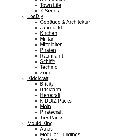
Town Life
X Series
LesDiy
Gebäude & Architektur
Jahrmarkt
Kirchen
Militär
Mittelalter
Piraten
Raumfahrt
Schiffe
Technic
Züge
Kiddicraft
Bricity
Brickfarm
Herocraft
KIDDIZ Packs
Moin
Piratecraft
Tier Packs
Mould King
Autos
Modular Buildings