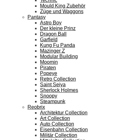
Technic
Mould King Zubehör
Züge und Waggons
Pantasy
Astro Boy
Der kleine Prinz
Dragon Ball
Garfield
Kung Fu Panda
Mazinger Z
Modular Building
Moomin
Piraten
Popeye
Retro Collection
Saint Seiya
Sherlock Holmes
Snoopy
Steampunk
Reobrix
Architektur Collection
Art Collection
Auto Collection
Eisenbahn Collection
Militär Collection