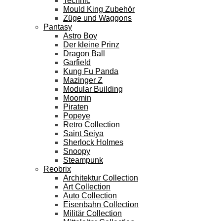
Technic
Mould King Zubehör
Züge und Waggons
Pantasy
Astro Boy
Der kleine Prinz
Dragon Ball
Garfield
Kung Fu Panda
Mazinger Z
Modular Building
Moomin
Piraten
Popeye
Retro Collection
Saint Seiya
Sherlock Holmes
Snoopy
Steampunk
Reobrix
Architektur Collection
Art Collection
Auto Collection
Eisenbahn Collection
Militär Collection