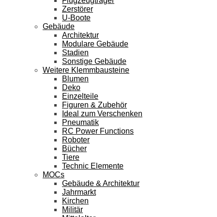
Flugzeugträger
Zerstörer
U-Boote
Gebäude
Architektur
Modulare Gebäude
Stadien
Sonstige Gebäude
Weitere Klemmbausteine
Blumen
Deko
Einzelteile
Figuren & Zubehör
Ideal zum Verschenken
Pneumatik
RC Power Functions
Roboter
Bücher
Tiere
Technic Elemente
MOCs
Gebäude & Architektur
Jahrmarkt
Kirchen
Militär