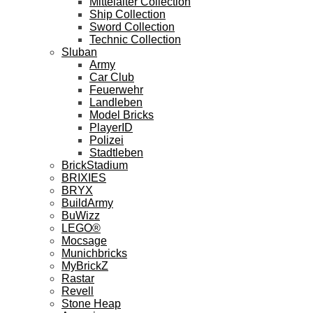
Mittelalter Collection
Ship Collection
Sword Collection
Technic Collection
Sluban
Army
Car Club
Feuerwehr
Landleben
Model Bricks
PlayerID
Polizei
Stadtleben
BrickStadium
BRIXIES
BRYX
BuildArmy
BuWizz
LEGO®
Mocsage
Munichbricks
MyBrickZ
Rastar
Revell
Stone Heap