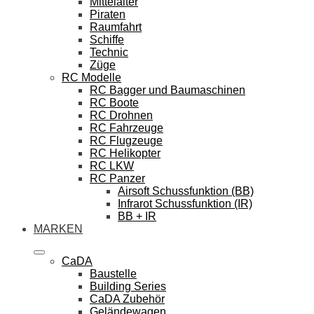
Mittelalter
Piraten
Raumfahrt
Schiffe
Technic
Züge
RC Modelle
RC Bagger und Baumaschinen
RC Boote
RC Drohnen
RC Fahrzeuge
RC Flugzeuge
RC Helikopter
RC LKW
RC Panzer
Airsoft Schussfunktion (BB)
Infrarot Schussfunktion (IR)
BB + IR
MARKEN
CaDA
Baustelle
Building Series
CaDA Zubehör
Geländewagen