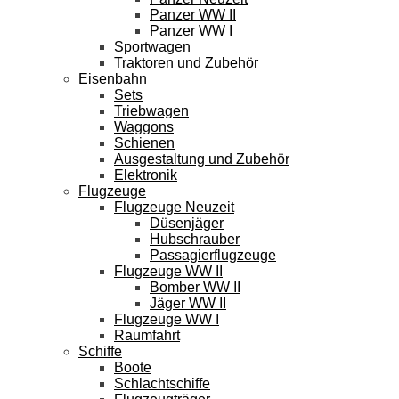
Panzer WW II
Panzer WW I
Sportwagen
Traktoren und Zubehör
Eisenbahn
Sets
Triebwagen
Waggons
Schienen
Ausgestaltung und Zubehör
Elektronik
Flugzeuge
Flugzeuge Neuzeit
Düsenjäger
Hubschrauber
Passagierflugzeuge
Flugzeuge WW II
Bomber WW II
Jäger WW II
Flugzeuge WW I
Raumfahrt
Schiffe
Boote
Schlachtschiffe