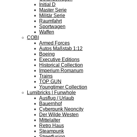
Initial D
Master Serie
Militär Serie
Raumfahrt
Sportwagen
Waffen
COBI
Armed Forces
Autos Maßstab 1:12
Boeing
Executive Editions
Historical Collection
Imperium Romanum
Trains
TOP GUN
Youngtimer Collection
Lumibricks | Funwhole
Ausflug / Urlaub
Bauernhof
Cyberpunk Neoncity
Der Wilde Westen
Mittelalter
Retro Haus
Steampunk
Streetfusion