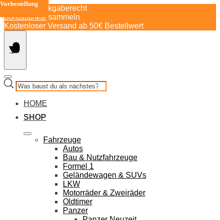
Vorbestellung
Springe
30 Tage Rückgaberecht
zum
Bonuspunkte
sammeln
Inhalt
Kostenloser Versand ab 50€ Bestellwert
Products
search
HOME
SHOP
Fahrzeuge
Autos
Bau & Nutzfahrzeuge
Formel 1
Geländewagen & SUVs
LKW
Motorräder & Zweiräder
Oldtimer
Panzer
Panzer Neuzeit