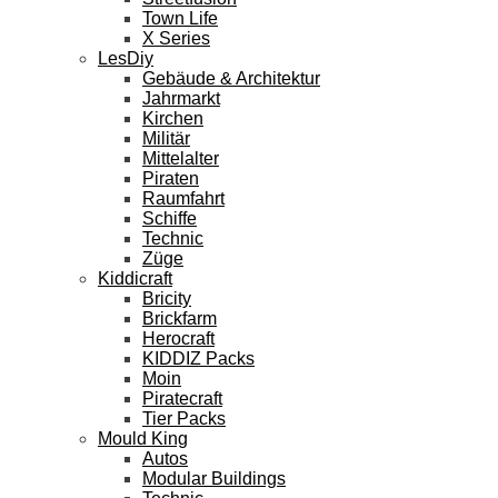
Town Life
X Series
LesDiy
Gebäude & Architektur
Jahrmarkt
Kirchen
Militär
Mittelalter
Piraten
Raumfahrt
Schiffe
Technic
Züge
Kiddicraft
Bricity
Brickfarm
Herocraft
KIDDIZ Packs
Moin
Piratecraft
Tier Packs
Mould King
Autos
Modular Buildings