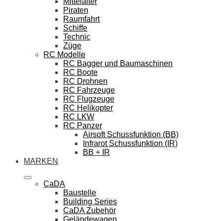
Mittelalter
Piraten
Raumfahrt
Schiffe
Technic
Züge
RC Modelle
RC Bagger und Baumaschinen
RC Boote
RC Drohnen
RC Fahrzeuge
RC Flugzeuge
RC Helikopter
RC LKW
RC Panzer
Airsoft Schussfunktion (BB)
Infrarot Schussfunktion (IR)
BB + IR
MARKEN
CaDA
Baustelle
Building Series
CaDA Zubehör
Geländewagen