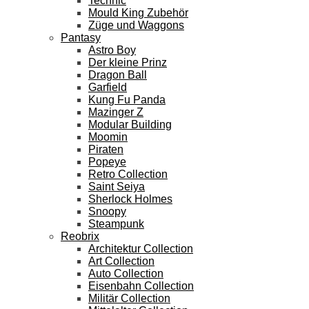
Technic
Mould King Zubehör
Züge und Waggons
Pantasy
Astro Boy
Der kleine Prinz
Dragon Ball
Garfield
Kung Fu Panda
Mazinger Z
Modular Building
Moomin
Piraten
Popeye
Retro Collection
Saint Seiya
Sherlock Holmes
Snoopy
Steampunk
Reobrix
Architektur Collection
Art Collection
Auto Collection
Eisenbahn Collection
Militär Collection