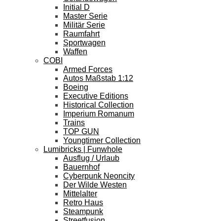
Initial D
Master Serie
Militär Serie
Raumfahrt
Sportwagen
Waffen
COBI
Armed Forces
Autos Maßstab 1:12
Boeing
Executive Editions
Historical Collection
Imperium Romanum
Trains
TOP GUN
Youngtimer Collection
Lumibricks | Funwhole
Ausflug / Urlaub
Bauernhof
Cyberpunk Neoncity
Der Wilde Westen
Mittelalter
Retro Haus
Steampunk
Streetfusion