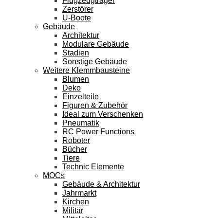
Flugzeugträger
Zerstörer
U-Boote
Gebäude
Architektur
Modulare Gebäude
Stadien
Sonstige Gebäude
Weitere Klemmbausteine
Blumen
Deko
Einzelteile
Figuren & Zubehör
Ideal zum Verschenken
Pneumatik
RC Power Functions
Roboter
Bücher
Tiere
Technic Elemente
MOCs
Gebäude & Architektur
Jahrmarkt
Kirchen
Militär