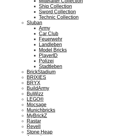
Mittelalter Collection
Ship Collection
Sword Collection
Technic Collection
Sluban
Army
Car Club
Feuerwehr
Landleben
Model Bricks
PlayerID
Polizei
Stadtleben
BrickStadium
BRIXIES
BRYX
BuildArmy
BuWizz
LEGO®
Mocsage
Munichbricks
MyBrickZ
Rastar
Revell
Stone Heap