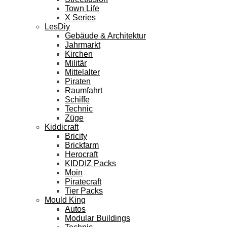
Town Life
X Series
LesDiy
Gebäude & Architektur
Jahrmarkt
Kirchen
Militär
Mittelalter
Piraten
Raumfahrt
Schiffe
Technic
Züge
Kiddicraft
Bricity
Brickfarm
Herocraft
KIDDIZ Packs
Moin
Piratecraft
Tier Packs
Mould King
Autos
Modular Buildings