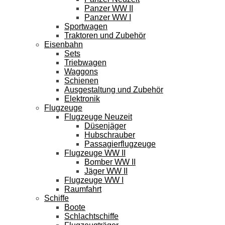
Panzer WW II
Panzer WW I
Sportwagen
Traktoren und Zubehör
Eisenbahn
Sets
Triebwagen
Waggons
Schienen
Ausgestaltung und Zubehör
Elektronik
Flugzeuge
Flugzeuge Neuzeit
Düsenjäger
Hubschrauber
Passagierflugzeuge
Flugzeuge WW II
Bomber WW II
Jäger WW II
Flugzeuge WW I
Raumfahrt
Schiffe
Boote
Schlachtschiffe