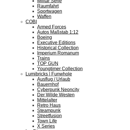
Militär Serie
Raumfahrt
Sportwagen
Waffen
COBI
Armed Forces
Autos Maßstab 1:12
Boeing
Executive Editions
Historical Collection
Imperium Romanum
Trains
TOP GUN
Youngtimer Collection
Lumibricks | Funwhole
Ausflug / Urlaub
Bauernhof
Cyberpunk Neoncity
Der Wilde Westen
Mittelalter
Retro Haus
Steampunk
Streetfusion
Town Life
X Series