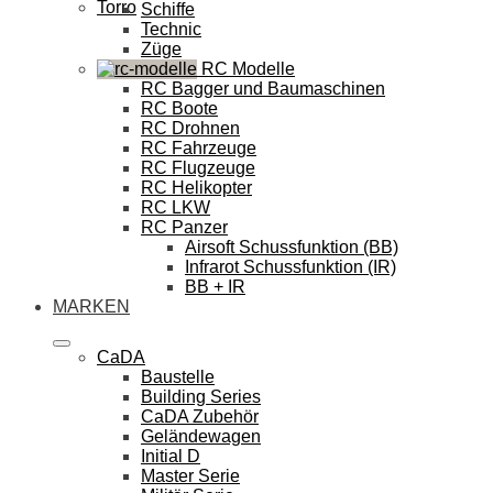
Torro
Schiffe
Technic
Züge
RC Modelle
RC Bagger und Baumaschinen
RC Boote
RC Drohnen
RC Fahrzeuge
RC Flugzeuge
RC Helikopter
RC LKW
RC Panzer
Airsoft Schussfunktion (BB)
Infrarot Schussfunktion (IR)
BB + IR
MARKEN
CaDA
Baustelle
Building Series
CaDA Zubehör
Geländewagen
Initial D
Master Serie