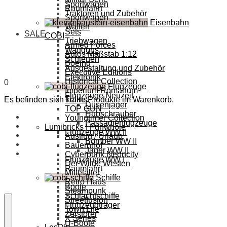
Sportwagen
Raumfahrt
Traktoren und Zubehör
Sportwagen
Eisenbahn
Waffen
Sets
SALE
COBI
Triebwagen
Armed Forces
Waggons
Autos Maßstab 1:12
Schienen
Boeing
Ausgestaltung und Zubehör
Executive Editions
Elektronik
Historical Collection
0
Flugzeuge
Imperium Romanum
Flugzeuge Neuzeit
Es befinden sich keine Produkte im Warenkorb.
Trains
Düsenjäger
TOP GUN
Hubschrauber
Youngtimer Collection
Passagierflugzeuge
Lumibricks | Funwhole
Flugzeuge WW II
Ausflug / Urlaub
Bomber WW II
Bauernhof
Jäger WW II
Cyberpunk Neoncity
Flugzeuge WW I
Der Wilde Westen
Raumfahrt
Mittelalter
Schiffe
Retro Haus
Boote
Steampunk
Schlachtschiffe
Streetfusion
Flugzeugträger
Town Life
Zerstörer
X Series
U-Boote