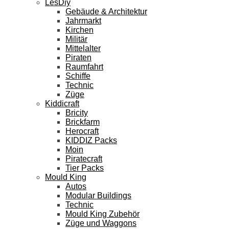
LesDiy
Gebäude & Architektur
Jahrmarkt
Kirchen
Militär
Mittelalter
Piraten
Raumfahrt
Schiffe
Technic
Züge
Kiddicraft
Bricity
Brickfarm
Herocraft
KIDDIZ Packs
Moin
Piratecraft
Tier Packs
Mould King
Autos
Modular Buildings
Technic
Mould King Zubehör
Züge und Waggons