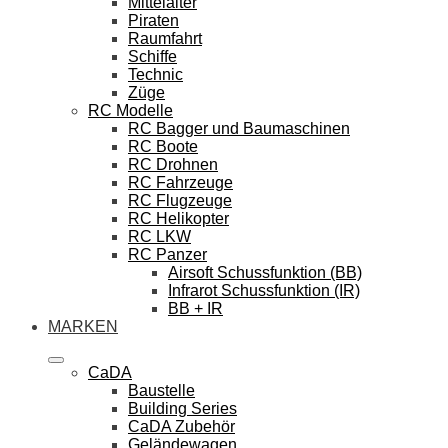
Mittelalter
Piraten
Raumfahrt
Schiffe
Technic
Züge
RC Modelle
RC Bagger und Baumaschinen
RC Boote
RC Drohnen
RC Fahrzeuge
RC Flugzeuge
RC Helikopter
RC LKW
RC Panzer
Airsoft Schussfunktion (BB)
Infrarot Schussfunktion (IR)
BB + IR
MARKEN
CaDA
Baustelle
Building Series
CaDA Zubehör
Geländewagen