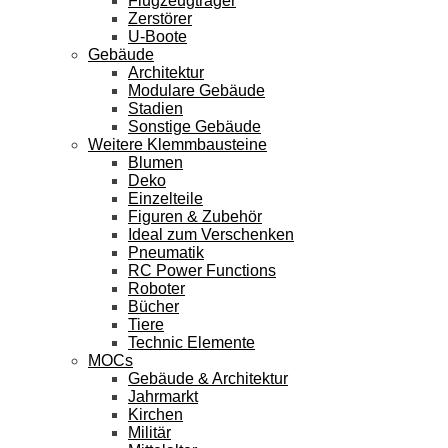
Flugzeugträger
Zerstörer
U-Boote
Gebäude
Architektur
Modulare Gebäude
Stadien
Sonstige Gebäude
Weitere Klemmbausteine
Blumen
Deko
Einzelteile
Figuren & Zubehör
Ideal zum Verschenken
Pneumatik
RC Power Functions
Roboter
Bücher
Tiere
Technic Elemente
MOCs
Gebäude & Architektur
Jahrmarkt
Kirchen
Militär