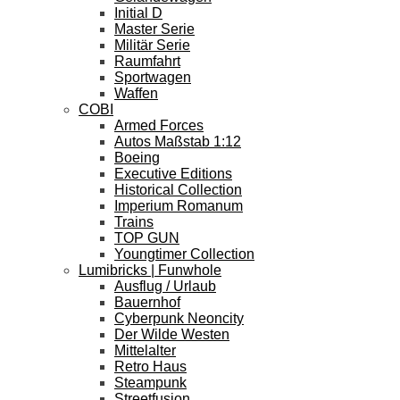
Initial D
Master Serie
Militär Serie
Raumfahrt
Sportwagen
Waffen
COBI
Armed Forces
Autos Maßstab 1:12
Boeing
Executive Editions
Historical Collection
Imperium Romanum
Trains
TOP GUN
Youngtimer Collection
Lumibricks | Funwhole
Ausflug / Urlaub
Bauernhof
Cyberpunk Neoncity
Der Wilde Westen
Mittelalter
Retro Haus
Steampunk
Streetfusion