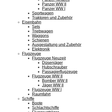
Panzer WW II
Panzer WW I
Sportwagen
Traktoren und Zubehör
Eisenbahn
Sets
Triebwagen
Waggons
Schienen
Ausgestaltung und Zubehör
Elektronik
Flugzeuge
Flugzeuge Neuzeit
Düsenjäger
Hubschrauber
Passagierflugzeuge
Flugzeuge WW II
Bomber WW II
Jäger WW II
Flugzeuge WW I
Raumfahrt
Schiffe
Boote
Schlachtschiffe