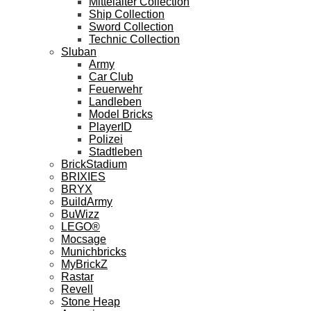
Mittelalter Collection
Ship Collection
Sword Collection
Technic Collection
Sluban
Army
Car Club
Feuerwehr
Landleben
Model Bricks
PlayerID
Polizei
Stadtleben
BrickStadium
BRIXIES
BRYX
BuildArmy
BuWizz
LEGO®
Mocsage
Munichbricks
MyBrickZ
Rastar
Revell
Stone Heap