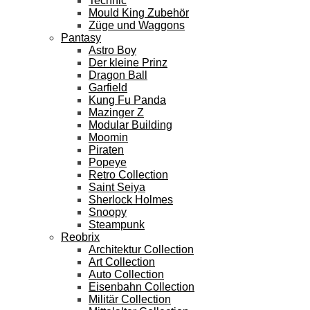
Technic
Mould King Zubehör
Züge und Waggons
Pantasy
Astro Boy
Der kleine Prinz
Dragon Ball
Garfield
Kung Fu Panda
Mazinger Z
Modular Building
Moomin
Piraten
Popeye
Retro Collection
Saint Seiya
Sherlock Holmes
Snoopy
Steampunk
Reobrix
Architektur Collection
Art Collection
Auto Collection
Eisenbahn Collection
Militär Collection