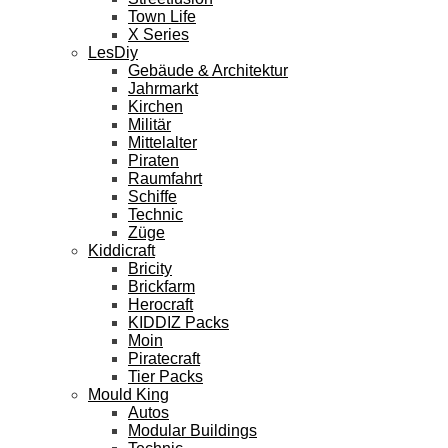
Town Life
X Series
LesDiy
Gebäude & Architektur
Jahrmarkt
Kirchen
Militär
Mittelalter
Piraten
Raumfahrt
Schiffe
Technic
Züge
Kiddicraft
Bricity
Brickfarm
Herocraft
KIDDIZ Packs
Moin
Piratecraft
Tier Packs
Mould King
Autos
Modular Buildings