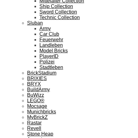
Mittelalter Collection
Ship Collection
Sword Collection
Technic Collection
Sluban
Army
Car Club
Feuerwehr
Landleben
Model Bricks
PlayerID
Polizei
Stadtleben
BrickStadium
BRIXIES
BRYX
BuildArmy
BuWizz
LEGO®
Mocsage
Munichbricks
MyBrickZ
Rastar
Revell
Stone Heap