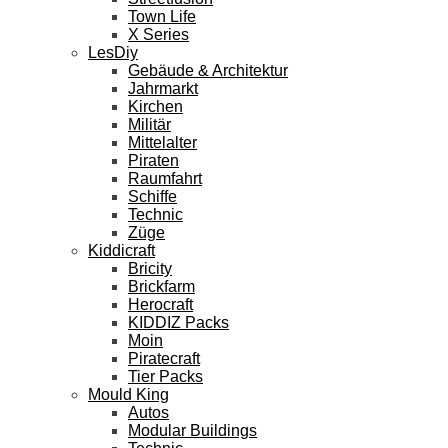
Town Life
X Series
LesDiy
Gebäude & Architektur
Jahrmarkt
Kirchen
Militär
Mittelalter
Piraten
Raumfahrt
Schiffe
Technic
Züge
Kiddicraft
Bricity
Brickfarm
Herocraft
KIDDIZ Packs
Moin
Piratecraft
Tier Packs
Mould King
Autos
Modular Buildings