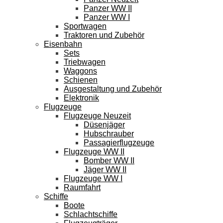
Panzer WW II
Panzer WW I
Sportwagen
Traktoren und Zubehör
Eisenbahn
Sets
Triebwagen
Waggons
Schienen
Ausgestaltung und Zubehör
Elektronik
Flugzeuge
Flugzeuge Neuzeit
Düsenjäger
Hubschrauber
Passagierflugzeuge
Flugzeuge WW II
Bomber WW II
Jäger WW II
Flugzeuge WW I
Raumfahrt
Schiffe
Boote
Schlachtschiffe