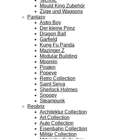
Technic
Mould King Zubehör
Züge und Waggons
Pantasy
Astro Boy
Der kleine Prinz
Dragon Ball
Garfield
Kung Fu Panda
Mazinger Z
Modular Building
Moomin
Piraten
Popeye
Retro Collection
Saint Seiya
Sherlock Holmes
Snoopy
Steampunk
Reobrix
Architektur Collection
Art Collection
Auto Collection
Eisenbahn Collection
Militär Collection