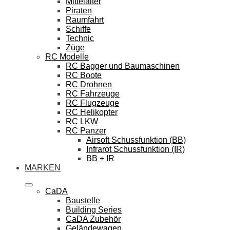
Mittelalter
Piraten
Raumfahrt
Schiffe
Technic
Züge
RC Modelle
RC Bagger und Baumaschinen
RC Boote
RC Drohnen
RC Fahrzeuge
RC Flugzeuge
RC Helikopter
RC LKW
RC Panzer
Airsoft Schussfunktion (BB)
Infrarot Schussfunktion (IR)
BB + IR
MARKEN
CaDA
Baustelle
Building Series
CaDA Zubehör
Geländewagen