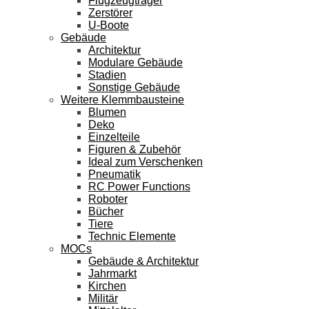
Flugzeugträger
Zerstörer
U-Boote
Gebäude
Architektur
Modulare Gebäude
Stadien
Sonstige Gebäude
Weitere Klemmbausteine
Blumen
Deko
Einzelteile
Figuren & Zubehör
Ideal zum Verschenken
Pneumatik
RC Power Functions
Roboter
Bücher
Tiere
Technic Elemente
MOCs
Gebäude & Architektur
Jahrmarkt
Kirchen
Militär