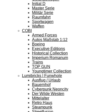
Initial D
Master Serie
Militär Serie
Raumfahrt
Sportwagen
Waffen
COBI
Armed Forces
Autos Maßstab 1:12
Boeing
Executive Editions
Historical Collection
Imperium Romanum
Trains
TOP GUN
Youngtimer Collection
Lumibricks | Funwhole
Ausflug / Urlaub
Bauernhof
Cyberpunk Neoncity
Der Wilde Westen
Mittelalter
Retro Haus
Steampunk
Streetfusion