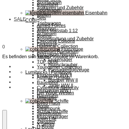
Sportwagen
Raumfahrt
Traktoren und Zubehör
Sportwagen
Eisenbahn
Waffen
Sets
SALE
COBI
Triebwagen
Armed Forces
Waggons
Autos Maßstab 1:12
Schienen
Boeing
Ausgestaltung und Zubehör
Executive Editions
Elektronik
Historical Collection
0
Flugzeuge
Imperium Romanum
Flugzeuge Neuzeit
Es befinden sich keine Produkte im Warenkorb.
Trains
Düsenjäger
TOP GUN
Hubschrauber
Youngtimer Collection
Passagierflugzeuge
Lumibricks | Funwhole
Flugzeuge WW II
Ausflug / Urlaub
Bomber WW II
Bauernhof
Jäger WW II
Cyberpunk Neoncity
Flugzeuge WW I
Der Wilde Westen
Raumfahrt
Mittelalter
Schiffe
Retro Haus
Boote
Steampunk
Schlachtschiffe
Streetfusion
Flugzeugträger
Town Life
Zerstörer
X Series
U-Boote