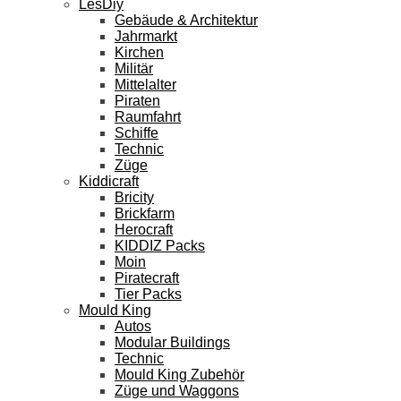
LesDiy
Gebäude & Architektur
Jahrmarkt
Kirchen
Militär
Mittelalter
Piraten
Raumfahrt
Schiffe
Technic
Züge
Kiddicraft
Bricity
Brickfarm
Herocraft
KIDDIZ Packs
Moin
Piratecraft
Tier Packs
Mould King
Autos
Modular Buildings
Technic
Mould King Zubehör
Züge und Waggons