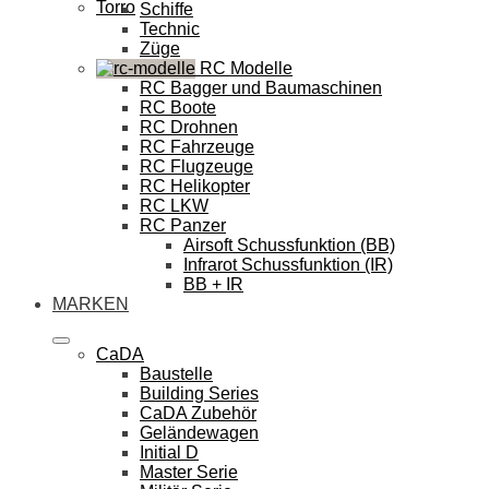
Torro
Schiffe
Technic
Züge
RC Modelle
RC Bagger und Baumaschinen
RC Boote
RC Drohnen
RC Fahrzeuge
RC Flugzeuge
RC Helikopter
RC LKW
RC Panzer
Airsoft Schussfunktion (BB)
Infrarot Schussfunktion (IR)
BB + IR
MARKEN
CaDA
Baustelle
Building Series
CaDA Zubehör
Geländewagen
Initial D
Master Serie