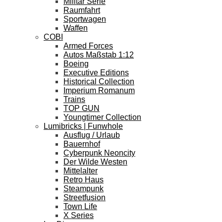
Militär Serie
Raumfahrt
Sportwagen
Waffen
COBI
Armed Forces
Autos Maßstab 1:12
Boeing
Executive Editions
Historical Collection
Imperium Romanum
Trains
TOP GUN
Youngtimer Collection
Lumibricks | Funwhole
Ausflug / Urlaub
Bauernhof
Cyberpunk Neoncity
Der Wilde Westen
Mittelalter
Retro Haus
Steampunk
Streetfusion
Town Life
X Series