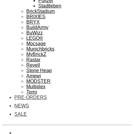
Polizei
Stadtleben
BrickStadium
BRIXIES
BRYX
BuildArmy
BuWizz
LEGO®
Mocsage
Munichbricks
MyBrickZ
Rastar
Revell
Stone Heap
Amewi
MODSTER
Multiplex
Torro
PRE-ORDERS
NEWS
SALE