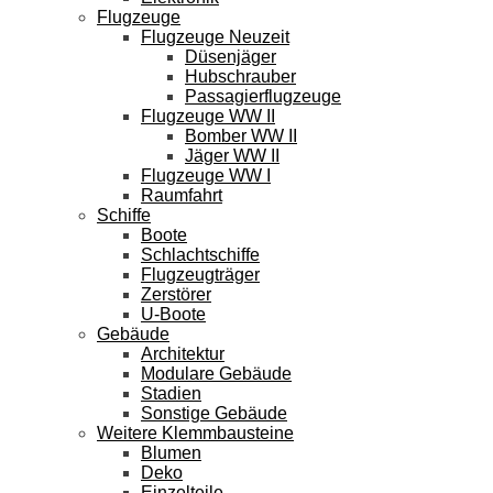
Flugzeuge
Flugzeuge Neuzeit
Düsenjäger
Hubschrauber
Passagierflugzeuge
Flugzeuge WW II
Bomber WW II
Jäger WW II
Flugzeuge WW I
Raumfahrt
Schiffe
Boote
Schlachtschiffe
Flugzeugträger
Zerstörer
U-Boote
Gebäude
Architektur
Modulare Gebäude
Stadien
Sonstige Gebäude
Weitere Klemmbausteine
Blumen
Deko
Einzelteile