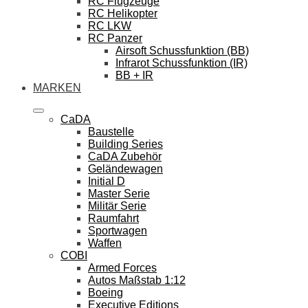
RC Flugzeuge
RC Helikopter
RC LKW
RC Panzer
Airsoft Schussfunktion (BB)
Infrarot Schussfunktion (IR)
BB + IR
MARKEN
CaDA
Baustelle
Building Series
CaDA Zubehör
Geländewagen
Initial D
Master Serie
Militär Serie
Raumfahrt
Sportwagen
Waffen
COBI
Armed Forces
Autos Maßstab 1:12
Boeing
Executive Editions