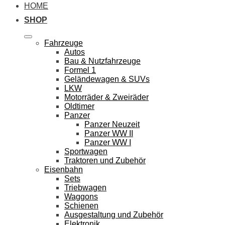
HOME
SHOP
Fahrzeuge
Autos
Bau & Nutzfahrzeuge
Formel 1
Geländewagen & SUVs
LKW
Motorräder & Zweiräder
Oldtimer
Panzer
Panzer Neuzeit
Panzer WW II
Panzer WW I
Sportwagen
Traktoren und Zubehör
Eisenbahn
Sets
Triebwagen
Waggons
Schienen
Ausgestaltung und Zubehör
Elektronik