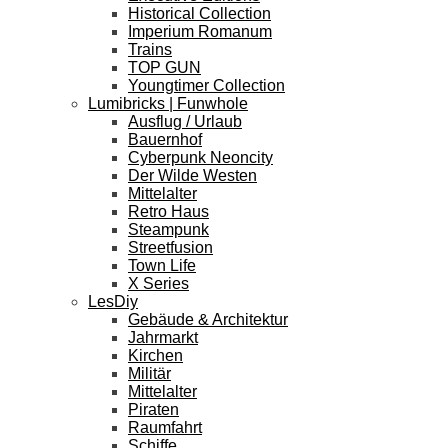
Historical Collection
Imperium Romanum
Trains
TOP GUN
Youngtimer Collection
Lumibricks | Funwhole
Ausflug / Urlaub
Bauernhof
Cyberpunk Neoncity
Der Wilde Westen
Mittelalter
Retro Haus
Steampunk
Streetfusion
Town Life
X Series
LesDiy
Gebäude & Architektur
Jahrmarkt
Kirchen
Militär
Mittelalter
Piraten
Raumfahrt
Schiffe