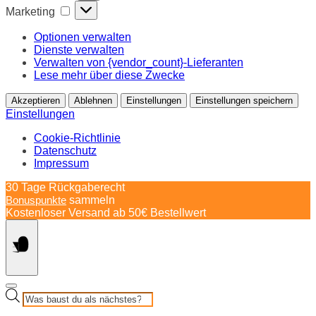
Marketing
Marketing
Optionen verwalten
Dienste verwalten
Verwalten von {vendor_count}-Lieferanten
Lese mehr über diese Zwecke
Akzeptieren
Ablehnen
Einstellungen
Einstellungen speichern
Einstellungen
Cookie-Richtlinie
Datenschutz
Impressum
Springe
30 Tage Rückgaberecht
zum
Bonuspunkte
sammeln
Inhalt
Kostenloser Versand ab 50€ Bestellwert
Products
search