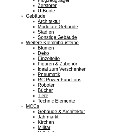
Flugzeugträger
Zerstörer
U-Boote
Gebäude
Architektur
Modulare Gebäude
Stadien
Sonstige Gebäude
Weitere Klemmbausteine
Blumen
Deko
Einzelteile
Figuren & Zubehör
Ideal zum Verschenken
Pneumatik
RC Power Functions
Roboter
Bücher
Tiere
Technic Elemente
MOCs
Gebäude & Architektur
Jahrmarkt
Kirchen
Militär