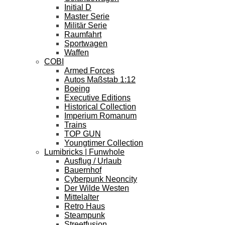
Initial D
Master Serie
Militär Serie
Raumfahrt
Sportwagen
Waffen
COBI
Armed Forces
Autos Maßstab 1:12
Boeing
Executive Editions
Historical Collection
Imperium Romanum
Trains
TOP GUN
Youngtimer Collection
Lumibricks | Funwhole
Ausflug / Urlaub
Bauernhof
Cyberpunk Neoncity
Der Wilde Westen
Mittelalter
Retro Haus
Steampunk
Streetfusion