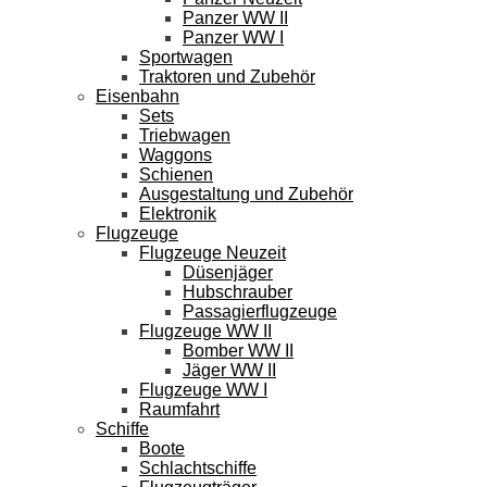
Panzer WW II
Panzer WW I
Sportwagen
Traktoren und Zubehör
Eisenbahn
Sets
Triebwagen
Waggons
Schienen
Ausgestaltung und Zubehör
Elektronik
Flugzeuge
Flugzeuge Neuzeit
Düsenjäger
Hubschrauber
Passagierflugzeuge
Flugzeuge WW II
Bomber WW II
Jäger WW II
Flugzeuge WW I
Raumfahrt
Schiffe
Boote
Schlachtschiffe