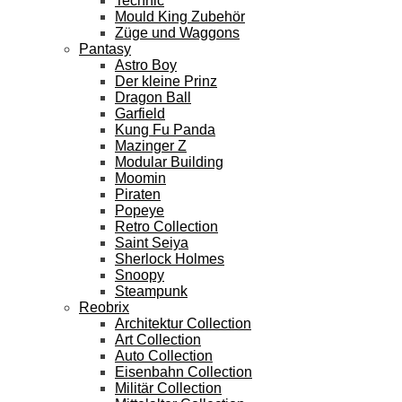
Technic
Mould King Zubehör
Züge und Waggons
Pantasy
Astro Boy
Der kleine Prinz
Dragon Ball
Garfield
Kung Fu Panda
Mazinger Z
Modular Building
Moomin
Piraten
Popeye
Retro Collection
Saint Seiya
Sherlock Holmes
Snoopy
Steampunk
Reobrix
Architektur Collection
Art Collection
Auto Collection
Eisenbahn Collection
Militär Collection