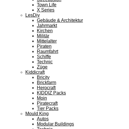
Town Life
X Series
LesDiy
Gebäude & Architektur
Jahrmarkt
Kirchen
Militär
Mittelalter
Piraten
Raumfahrt
Schiffe
Technic
Züge
Kiddicraft
Bricity
Brickfarm
Herocraft
KIDDIZ Packs
Moin
Piratecraft
Tier Packs
Mould King
Autos
Modular Buildings