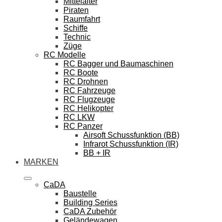
Mittelalter
Piraten
Raumfahrt
Schiffe
Technic
Züge
RC Modelle
RC Bagger und Baumaschinen
RC Boote
RC Drohnen
RC Fahrzeuge
RC Flugzeuge
RC Helikopter
RC LKW
RC Panzer
Airsoft Schussfunktion (BB)
Infrarot Schussfunktion (IR)
BB + IR
MARKEN
CaDA
Baustelle
Building Series
CaDA Zubehör
Geländewagen