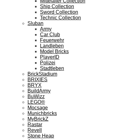
Mittelalter Collection
Ship Collection
Sword Collection
Technic Collection
Sluban
Army
Car Club
Feuerwehr
Landleben
Model Bricks
PlayerID
Polizei
Stadtleben
BrickStadium
BRIXIES
BRYX
BuildArmy
BuWizz
LEGO®
Mocsage
Munichbricks
MyBrickZ
Rastar
Revell
Stone Heap