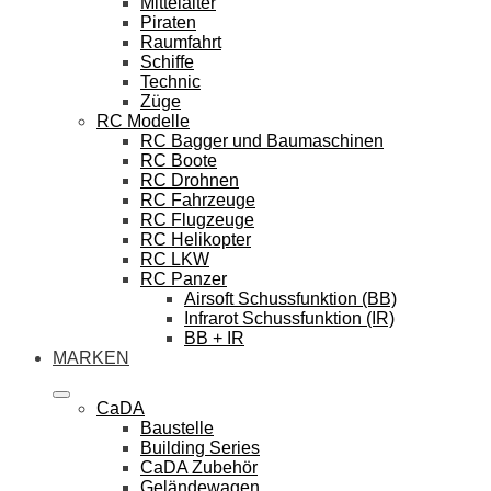
Mittelalter
Piraten
Raumfahrt
Schiffe
Technic
Züge
RC Modelle
RC Bagger und Baumaschinen
RC Boote
RC Drohnen
RC Fahrzeuge
RC Flugzeuge
RC Helikopter
RC LKW
RC Panzer
Airsoft Schussfunktion (BB)
Infrarot Schussfunktion (IR)
BB + IR
MARKEN
CaDA
Baustelle
Building Series
CaDA Zubehör
Geländewagen