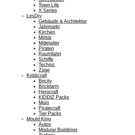
Town Life
X Series
LesDiy
Gebäude & Architektur
Jahrmarkt
Kirchen
Militär
Mittelalter
Piraten
Raumfahrt
Schiffe
Technic
Züge
Kiddicraft
Bricity
Brickfarm
Herocraft
KIDDIZ Packs
Moin
Piratecraft
Tier Packs
Mould King
Autos
Modular Buildings