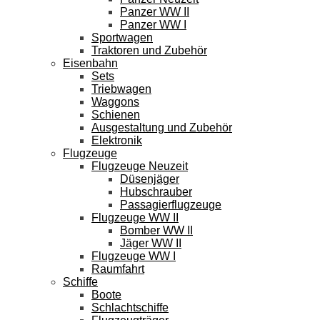
Panzer WW II
Panzer WW I
Sportwagen
Traktoren und Zubehör
Eisenbahn
Sets
Triebwagen
Waggons
Schienen
Ausgestaltung und Zubehör
Elektronik
Flugzeuge
Flugzeuge Neuzeit
Düsenjäger
Hubschrauber
Passagierflugzeuge
Flugzeuge WW II
Bomber WW II
Jäger WW II
Flugzeuge WW I
Raumfahrt
Schiffe
Boote
Schlachtschiffe