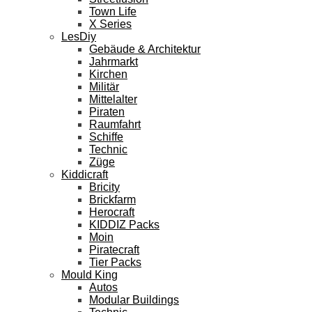
Town Life
X Series
LesDiy
Gebäude & Architektur
Jahrmarkt
Kirchen
Militär
Mittelalter
Piraten
Raumfahrt
Schiffe
Technic
Züge
Kiddicraft
Bricity
Brickfarm
Herocraft
KIDDIZ Packs
Moin
Piratecraft
Tier Packs
Mould King
Autos
Modular Buildings