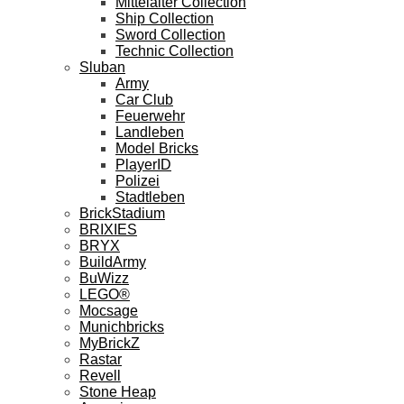
Mittelalter Collection
Ship Collection
Sword Collection
Technic Collection
Sluban
Army
Car Club
Feuerwehr
Landleben
Model Bricks
PlayerID
Polizei
Stadtleben
BrickStadium
BRIXIES
BRYX
BuildArmy
BuWizz
LEGO®
Mocsage
Munichbricks
MyBrickZ
Rastar
Revell
Stone Heap