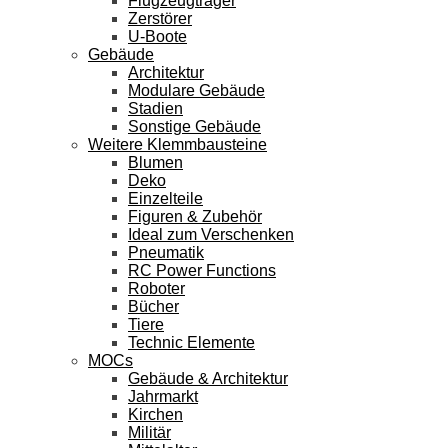
Flugzeugträger
Zerstörer
U-Boote
Gebäude
Architektur
Modulare Gebäude
Stadien
Sonstige Gebäude
Weitere Klemmbausteine
Blumen
Deko
Einzelteile
Figuren & Zubehör
Ideal zum Verschenken
Pneumatik
RC Power Functions
Roboter
Bücher
Tiere
Technic Elemente
MOCs
Gebäude & Architektur
Jahrmarkt
Kirchen
Militär