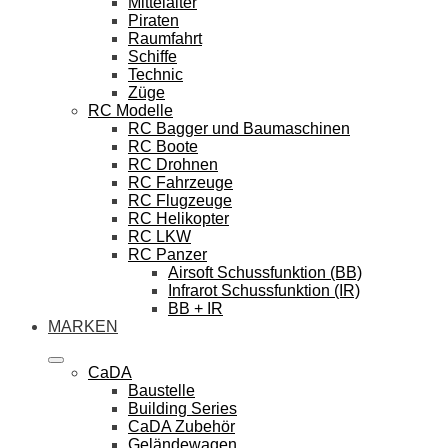
Mittelalter
Piraten
Raumfahrt
Schiffe
Technic
Züge
RC Modelle
RC Bagger und Baumaschinen
RC Boote
RC Drohnen
RC Fahrzeuge
RC Flugzeuge
RC Helikopter
RC LKW
RC Panzer
Airsoft Schussfunktion (BB)
Infrarot Schussfunktion (IR)
BB + IR
MARKEN
CaDA
Baustelle
Building Series
CaDA Zubehör
Geländewagen