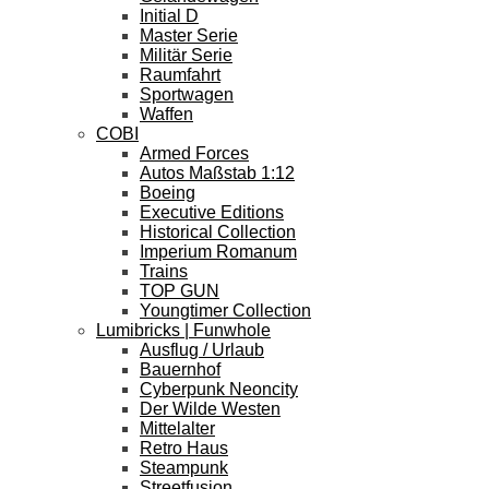
Initial D
Master Serie
Militär Serie
Raumfahrt
Sportwagen
Waffen
COBI
Armed Forces
Autos Maßstab 1:12
Boeing
Executive Editions
Historical Collection
Imperium Romanum
Trains
TOP GUN
Youngtimer Collection
Lumibricks | Funwhole
Ausflug / Urlaub
Bauernhof
Cyberpunk Neoncity
Der Wilde Westen
Mittelalter
Retro Haus
Steampunk
Streetfusion