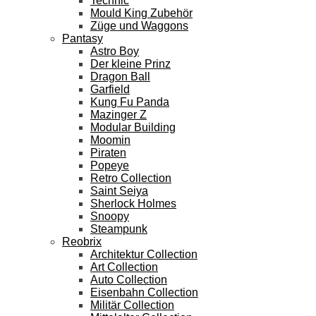
Technic
Mould King Zubehör
Züge und Waggons
Pantasy
Astro Boy
Der kleine Prinz
Dragon Ball
Garfield
Kung Fu Panda
Mazinger Z
Modular Building
Moomin
Piraten
Popeye
Retro Collection
Saint Seiya
Sherlock Holmes
Snoopy
Steampunk
Reobrix
Architektur Collection
Art Collection
Auto Collection
Eisenbahn Collection
Militär Collection