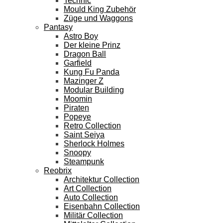
Technic
Mould King Zubehör
Züge und Waggons
Pantasy
Astro Boy
Der kleine Prinz
Dragon Ball
Garfield
Kung Fu Panda
Mazinger Z
Modular Building
Moomin
Piraten
Popeye
Retro Collection
Saint Seiya
Sherlock Holmes
Snoopy
Steampunk
Reobrix
Architektur Collection
Art Collection
Auto Collection
Eisenbahn Collection
Militär Collection