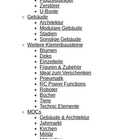
Flugzeugträger
Zerstörer
U-Boote
Gebäude
Architektur
Modulare Gebäude
Stadien
Sonstige Gebäude
Weitere Klemmbausteine
Blumen
Deko
Einzelteile
Figuren & Zubehör
Ideal zum Verschenken
Pneumatik
RC Power Functions
Roboter
Bücher
Tiere
Technic Elemente
MOCs
Gebäude & Architektur
Jahrmarkt
Kirchen
Militär