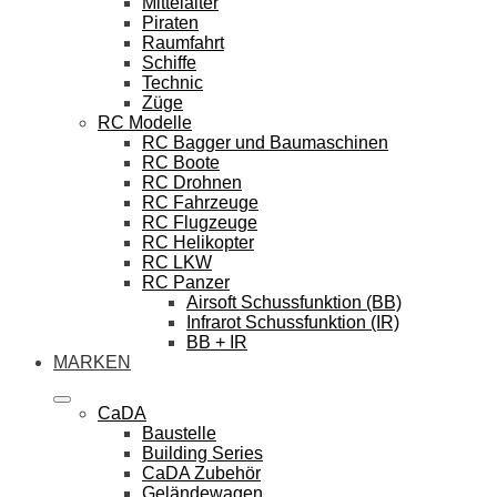
Mittelalter
Piraten
Raumfahrt
Schiffe
Technic
Züge
RC Modelle
RC Bagger und Baumaschinen
RC Boote
RC Drohnen
RC Fahrzeuge
RC Flugzeuge
RC Helikopter
RC LKW
RC Panzer
Airsoft Schussfunktion (BB)
Infrarot Schussfunktion (IR)
BB + IR
MARKEN
CaDA
Baustelle
Building Series
CaDA Zubehör
Geländewagen