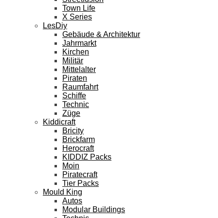
Town Life
X Series
LesDiy
Gebäude & Architektur
Jahrmarkt
Kirchen
Militär
Mittelalter
Piraten
Raumfahrt
Schiffe
Technic
Züge
Kiddicraft
Bricity
Brickfarm
Herocraft
KIDDIZ Packs
Moin
Piratecraft
Tier Packs
Mould King
Autos
Modular Buildings