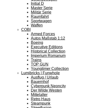
Initial D
Master Serie
Militär Serie
Raumfahrt
Sportwagen
Waffen
COBI
Armed Forces
Autos Maßstab 1:12
Boeing
Executive Editions
Historical Collection
Imperium Romanum
Trains
TOP GUN
Youngtimer Collection
Lumibricks | Funwhole
Ausflug / Urlaub
Bauernhof
Cyberpunk Neoncity
Der Wilde Westen
Mittelalter
Retro Haus
Steampunk
Streetfusion