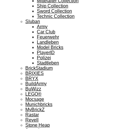
Mittelalter Collection
Ship Collection
Sword Collection
Technic Collection
Sluban
Army
Car Club
Feuerwehr
Landleben
Model Bricks
PlayerID
Polizei
Stadtleben
BrickStadium
BRIXIES
BRYX
BuildArmy
BuWizz
LEGO®
Mocsage
Munichbricks
MyBrickZ
Rastar
Revell
Stone Heap