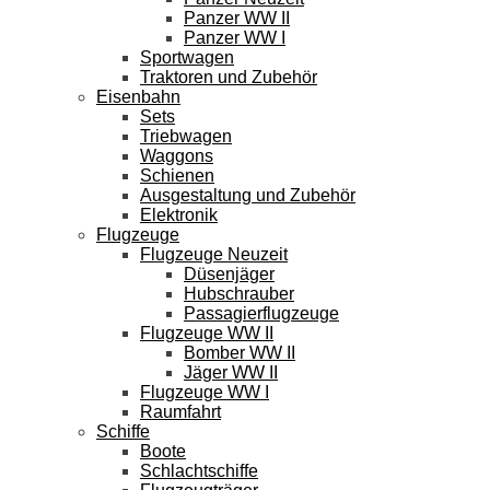
Panzer WW II
Panzer WW I
Sportwagen
Traktoren und Zubehör
Eisenbahn
Sets
Triebwagen
Waggons
Schienen
Ausgestaltung und Zubehör
Elektronik
Flugzeuge
Flugzeuge Neuzeit
Düsenjäger
Hubschrauber
Passagierflugzeuge
Flugzeuge WW II
Bomber WW II
Jäger WW II
Flugzeuge WW I
Raumfahrt
Schiffe
Boote
Schlachtschiffe