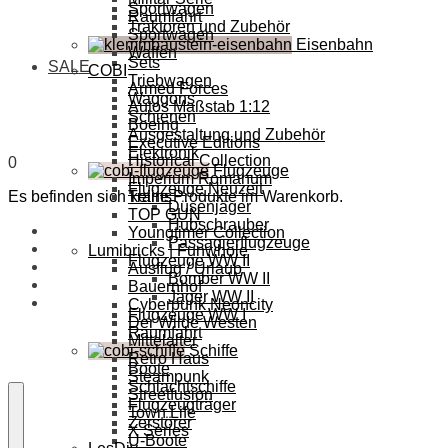
Sportwagen
Raumfahrt
Traktoren und Zubehör
Sportwagen
Eisenbahn
Waffen
Sets
SALE
COBI
Triebwagen
Armed Forces
Waggons
Autos Maßstab 1:12
Schienen
Boeing
Ausgestaltung und Zubehör
Executive Editions
Elektronik
Historical Collection
0
Flugzeuge
Imperium Romanum
Flugzeuge Neuzeit
Es befinden sich keine Produkte im Warenkorb.
Trains
Düsenjäger
TOP GUN
Hubschrauber
Youngtimer Collection
Passagierflugzeuge
Lumibricks | Funwhole
Flugzeuge WW II
Ausflug / Urlaub
Bomber WW II
Bauernhof
Jäger WW II
Cyberpunk Neoncity
Flugzeuge WW I
Der Wilde Westen
Raumfahrt
Mittelalter
Schiffe
Retro Haus
Boote
Steampunk
Schlachtschiffe
Streetfusion
Flugzeugträger
Town Life
Zerstörer
X Series
U-Boote