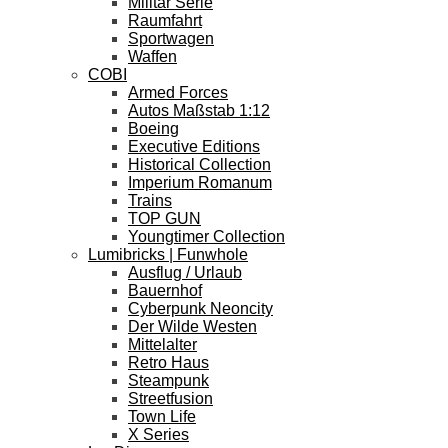
Militär Serie
Raumfahrt
Sportwagen
Waffen
COBI
Armed Forces
Autos Maßstab 1:12
Boeing
Executive Editions
Historical Collection
Imperium Romanum
Trains
TOP GUN
Youngtimer Collection
Lumibricks | Funwhole
Ausflug / Urlaub
Bauernhof
Cyberpunk Neoncity
Der Wilde Westen
Mittelalter
Retro Haus
Steampunk
Streetfusion
Town Life
X Series