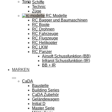
Torro
Schiffe
Technic
Züge
RC Modelle
RC Bagger und Baumaschinen
RC Boote
RC Drohnen
RC Fahrzeuge
RC Flugzeuge
RC Helikopter
RC LKW
RC Panzer
Airsoft Schussfunktion (BB)
Infrarot Schussfunktion (IR)
BB + IR
MARKEN
CaDA
Baustelle
Building Series
CaDA Zubehör
Geländewagen
Initial D
Master Serie