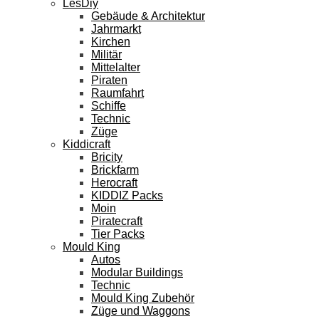
LesDiy
Gebäude & Architektur
Jahrmarkt
Kirchen
Militär
Mittelalter
Piraten
Raumfahrt
Schiffe
Technic
Züge
Kiddicraft
Bricity
Brickfarm
Herocraft
KIDDIZ Packs
Moin
Piratecraft
Tier Packs
Mould King
Autos
Modular Buildings
Technic
Mould King Zubehör
Züge und Waggons