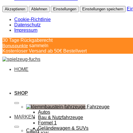
Ei
Akzeptieren
Ablehnen
Einstellungen
Einstellungen speichern
Cookie-Richtlinie
Datenschutz
Impressum
Springe
30 Tage Rückgaberecht
zum
Bonuspunkte
sammeln
Inhalt
Kostenloser Versand ab 50€ Bestellwert
HOME
SHOP
Fahrzeuge
Autos
MARKEN
Bau & Nutzfahrzeuge
Formel 1
Geländewagen & SUVs
CaDA