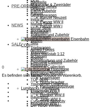
LKW
Baustelle
Motorräder & Zweiräder
PRE-ORDERS
Building Series
Oldtimer
CaDA Zubehör
Panzer
Geländewagen
Panzer Neuzeit
Initial D
Panzer WW II
Master Serie
NEWS
Panzer WW I
Militär Serie
Sportwagen
Raumfahrt
Traktoren und Zubehör
Sportwagen
Eisenbahn
Waffen
Sets
SALE
COBI
Triebwagen
Armed Forces
Waggons
Autos Maßstab 1:12
Schienen
Boeing
Ausgestaltung und Zubehör
Executive Editions
Elektronik
Historical Collection
0
Flugzeuge
Imperium Romanum
Flugzeuge Neuzeit
Es befinden sich keine Produkte im Warenkorb.
Trains
Düsenjäger
TOP GUN
Hubschrauber
Youngtimer Collection
Passagierflugzeuge
Lumibricks | Funwhole
Flugzeuge WW II
Ausflug / Urlaub
Bomber WW II
Bauernhof
Jäger WW II
Cyberpunk Neoncity
Flugzeuge WW I
Der Wilde Westen