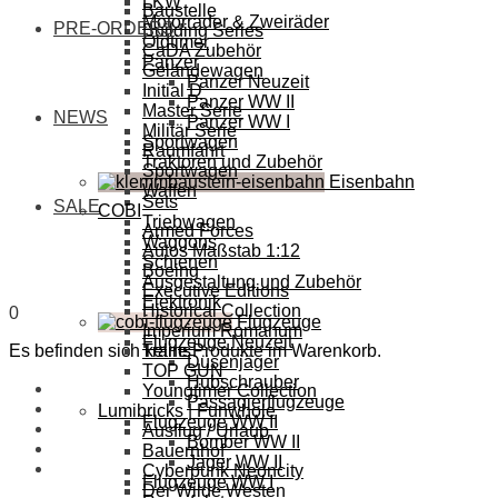
LKW
Baustelle
Motorräder & Zweiräder
PRE-ORDERS
Building Series
Oldtimer
CaDA Zubehör
Panzer
Geländewagen
Panzer Neuzeit
Initial D
Panzer WW II
Master Serie
NEWS
Panzer WW I
Militär Serie
Sportwagen
Raumfahrt
Traktoren und Zubehör
Sportwagen
Eisenbahn
Waffen
Sets
SALE
COBI
Triebwagen
Armed Forces
Waggons
Autos Maßstab 1:12
Schienen
Boeing
Ausgestaltung und Zubehör
Executive Editions
Elektronik
Historical Collection
0
Flugzeuge
Imperium Romanum
Flugzeuge Neuzeit
Es befinden sich keine Produkte im Warenkorb.
Trains
Düsenjäger
TOP GUN
Hubschrauber
Youngtimer Collection
Passagierflugzeuge
Lumibricks | Funwhole
Flugzeuge WW II
Ausflug / Urlaub
Bomber WW II
Bauernhof
Jäger WW II
Cyberpunk Neoncity
Flugzeuge WW I
Der Wilde Westen