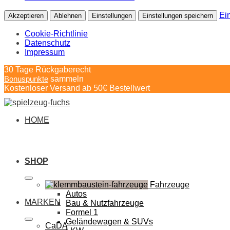
Ei
Akzeptieren
Ablehnen
Einstellungen
Einstellungen speichern
Cookie-Richtlinie
Datenschutz
Impressum
Springe
30 Tage Rückgaberecht
zum
Bonuspunkte
sammeln
Inhalt
Kostenloser Versand ab 50€ Bestellwert
HOME
SHOP
Fahrzeuge
Autos
MARKEN
Bau & Nutzfahrzeuge
Formel 1
Geländewagen & SUVs
CaDA