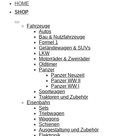
HOME
SHOP
Fahrzeuge
Autos
Bau & Nutzfahrzeuge
Formel 1
Geländewagen & SUVs
LKW
Motorräder & Zweiräder
Oldtimer
Panzer
Panzer Neuzeit
Panzer WW II
Panzer WW I
Sportwagen
Traktoren und Zubehör
Eisenbahn
Sets
Triebwagen
Waggons
Schienen
Ausgestaltung und Zubehör
Elektronik