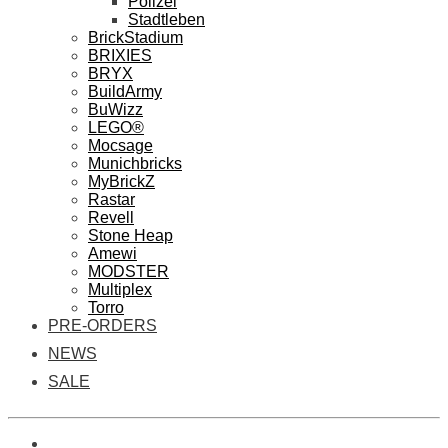
Polizei
Stadtleben
BrickStadium
BRIXIES
BRYX
BuildArmy
BuWizz
LEGO®
Mocsage
Munichbricks
MyBrickZ
Rastar
Revell
Stone Heap
Amewi
MODSTER
Multiplex
Torro
PRE-ORDERS
NEWS
SALE