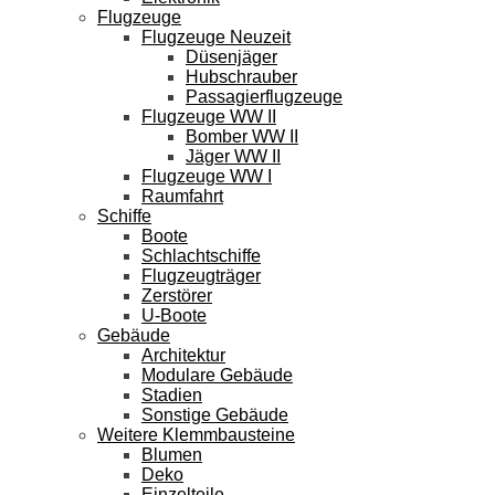
Flugzeuge
Flugzeuge Neuzeit
Düsenjäger
Hubschrauber
Passagierflugzeuge
Flugzeuge WW II
Bomber WW II
Jäger WW II
Flugzeuge WW I
Raumfahrt
Schiffe
Boote
Schlachtschiffe
Flugzeugträger
Zerstörer
U-Boote
Gebäude
Architektur
Modulare Gebäude
Stadien
Sonstige Gebäude
Weitere Klemmbausteine
Blumen
Deko
Einzelteile