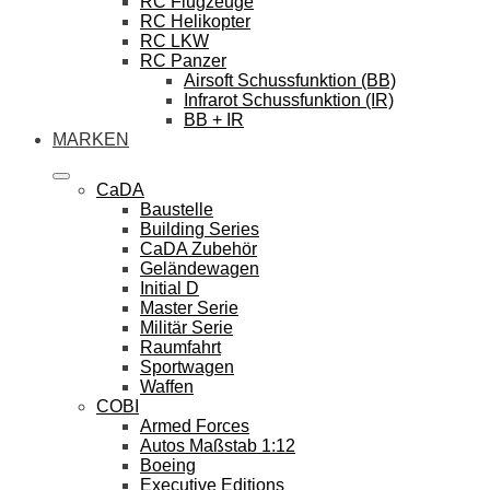
RC Flugzeuge
RC Helikopter
RC LKW
RC Panzer
Airsoft Schussfunktion (BB)
Infrarot Schussfunktion (IR)
BB + IR
MARKEN
CaDA
Baustelle
Building Series
CaDA Zubehör
Geländewagen
Initial D
Master Serie
Militär Serie
Raumfahrt
Sportwagen
Waffen
COBI
Armed Forces
Autos Maßstab 1:12
Boeing
Executive Editions