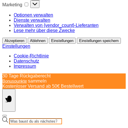
Marketing
Marketing
Optionen verwalten
Dienste verwalten
Verwalten von {vendor_count}-Lieferanten
Lese mehr über diese Zwecke
Akzeptieren
Ablehnen
Einstellungen
Einstellungen speichern
Einstellungen
Cookie-Richtlinie
Datenschutz
Impressum
Springe
30 Tage Rückgaberecht
zum
Bonuspunkte
sammeln
Inhalt
Kostenloser Versand ab 50€ Bestellwert
Products
search