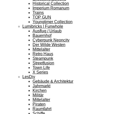
Historical Collection
Imperium Romanum
Trains
TOP GUN
Youngtimer Collection
Lumibricks | Funwhole
Ausflug / Urlaub
Bauernhof
Cyberpunk Neoncity
Der Wilde Westen
Mittelalter
Retro Haus
Steampunk
Streetfusion
Town Life
X Series
LesDiy
Gebäude & Architektur
Jahrmarkt
Kirchen
Militär
Mittelalter
Piraten
Raumfahrt
Schiffe