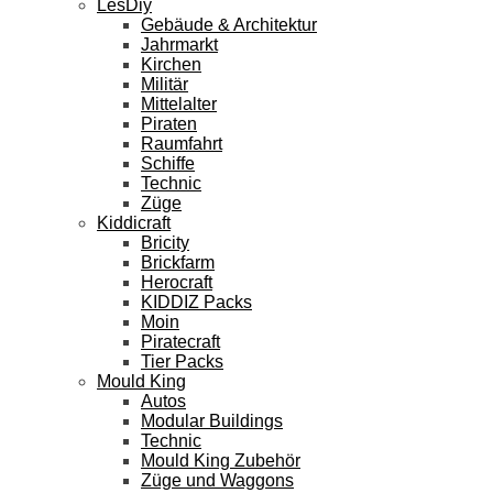
LesDiy
Gebäude & Architektur
Jahrmarkt
Kirchen
Militär
Mittelalter
Piraten
Raumfahrt
Schiffe
Technic
Züge
Kiddicraft
Bricity
Brickfarm
Herocraft
KIDDIZ Packs
Moin
Piratecraft
Tier Packs
Mould King
Autos
Modular Buildings
Technic
Mould King Zubehör
Züge und Waggons