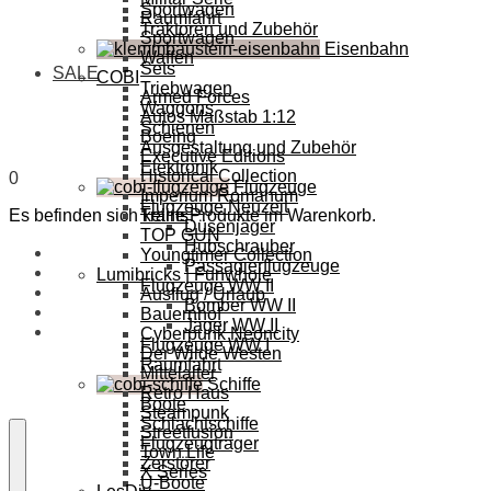
Sportwagen
Raumfahrt
Traktoren und Zubehör
Sportwagen
Eisenbahn
Waffen
Sets
SALE
COBI
Triebwagen
Armed Forces
Waggons
Autos Maßstab 1:12
Schienen
Boeing
Ausgestaltung und Zubehör
Executive Editions
Elektronik
Historical Collection
0
Flugzeuge
Imperium Romanum
Flugzeuge Neuzeit
Es befinden sich keine Produkte im Warenkorb.
Trains
Düsenjäger
TOP GUN
Hubschrauber
Youngtimer Collection
Passagierflugzeuge
Lumibricks | Funwhole
Flugzeuge WW II
Ausflug / Urlaub
Bomber WW II
Bauernhof
Jäger WW II
Cyberpunk Neoncity
Flugzeuge WW I
Der Wilde Westen
Raumfahrt
Mittelalter
Schiffe
Retro Haus
Boote
Steampunk
Schlachtschiffe
Streetfusion
Flugzeugträger
Town Life
Zerstörer
X Series
U-Boote