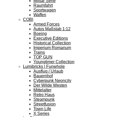
Militär Serie
Raumfahrt
Sportwagen
Waffen
COBI
Armed Forces
Autos Maßstab 1:12
Boeing
Executive Editions
Historical Collection
Imperium Romanum
Trains
TOP GUN
Youngtimer Collection
Lumibricks | Funwhole
Ausflug / Urlaub
Bauernhof
Cyberpunk Neoncity
Der Wilde Westen
Mittelalter
Retro Haus
Steampunk
Streetfusion
Town Life
X Series