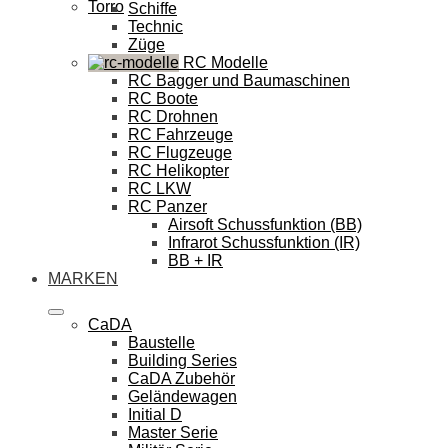
Torro
Schiffe
Technic
Züge
RC Modelle
RC Bagger und Baumaschinen
RC Boote
RC Drohnen
RC Fahrzeuge
RC Flugzeuge
RC Helikopter
RC LKW
RC Panzer
Airsoft Schussfunktion (BB)
Infrarot Schussfunktion (IR)
BB + IR
MARKEN
CaDA
Baustelle
Building Series
CaDA Zubehör
Geländewagen
Initial D
Master Serie