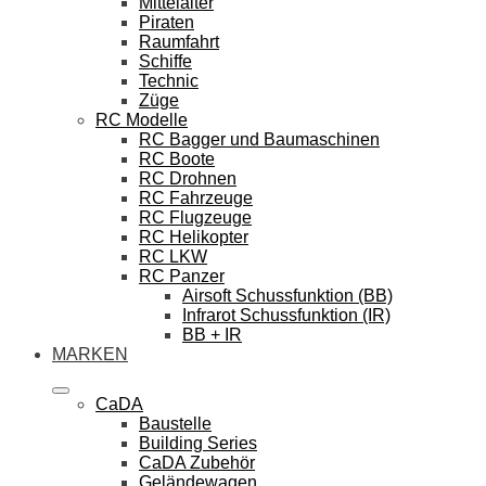
Mittelalter
Piraten
Raumfahrt
Schiffe
Technic
Züge
RC Modelle
RC Bagger und Baumaschinen
RC Boote
RC Drohnen
RC Fahrzeuge
RC Flugzeuge
RC Helikopter
RC LKW
RC Panzer
Airsoft Schussfunktion (BB)
Infrarot Schussfunktion (IR)
BB + IR
MARKEN
CaDA
Baustelle
Building Series
CaDA Zubehör
Geländewagen