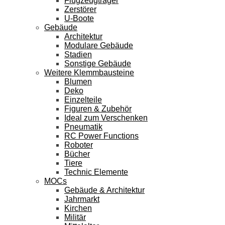
Flugzeugträger
Zerstörer
U-Boote
Gebäude
Architektur
Modulare Gebäude
Stadien
Sonstige Gebäude
Weitere Klemmbausteine
Blumen
Deko
Einzelteile
Figuren & Zubehör
Ideal zum Verschenken
Pneumatik
RC Power Functions
Roboter
Bücher
Tiere
Technic Elemente
MOCs
Gebäude & Architektur
Jahrmarkt
Kirchen
Militär