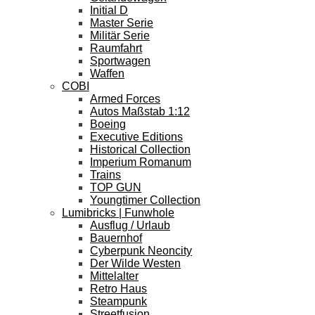
Initial D
Master Serie
Militär Serie
Raumfahrt
Sportwagen
Waffen
COBI
Armed Forces
Autos Maßstab 1:12
Boeing
Executive Editions
Historical Collection
Imperium Romanum
Trains
TOP GUN
Youngtimer Collection
Lumibricks | Funwhole
Ausflug / Urlaub
Bauernhof
Cyberpunk Neoncity
Der Wilde Westen
Mittelalter
Retro Haus
Steampunk
Streetfusion