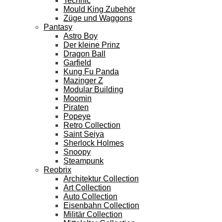
Technic
Mould King Zubehör
Züge und Waggons
Pantasy
Astro Boy
Der kleine Prinz
Dragon Ball
Garfield
Kung Fu Panda
Mazinger Z
Modular Building
Moomin
Piraten
Popeye
Retro Collection
Saint Seiya
Sherlock Holmes
Snoopy
Steampunk
Reobrix
Architektur Collection
Art Collection
Auto Collection
Eisenbahn Collection
Militär Collection