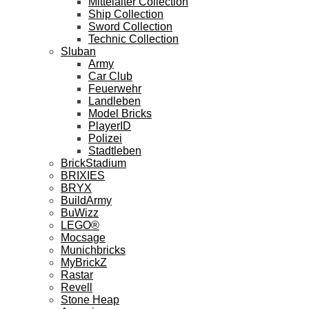
Mittelalter Collection
Ship Collection
Sword Collection
Technic Collection
Sluban
Army
Car Club
Feuerwehr
Landleben
Model Bricks
PlayerID
Polizei
Stadtleben
BrickStadium
BRIXIES
BRYX
BuildArmy
BuWizz
LEGO®
Mocsage
Munichbricks
MyBrickZ
Rastar
Revell
Stone Heap