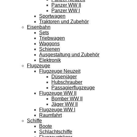
Panzer WW II
Panzer WW I
Sportwagen
Traktoren und Zubehör
Eisenbahn
Sets
Triebwagen
Waggons
Schienen
Ausgestaltung und Zubehör
Elektronik
Flugzeuge
Flugzeuge Neuzeit
Düsenjäger
Hubschrauber
Passagierflugzeuge
Flugzeuge WW II
Bomber WW II
Jäger WW II
Flugzeuge WW I
Raumfahrt
Schiffe
Boote
Schlachtschiffe