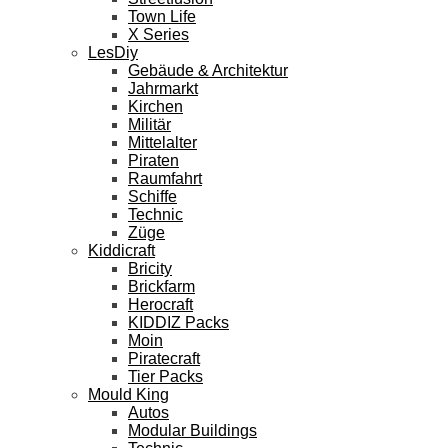
Town Life
X Series
LesDiy
Gebäude & Architektur
Jahrmarkt
Kirchen
Militär
Mittelalter
Piraten
Raumfahrt
Schiffe
Technic
Züge
Kiddicraft
Bricity
Brickfarm
Herocraft
KIDDIZ Packs
Moin
Piratecraft
Tier Packs
Mould King
Autos
Modular Buildings