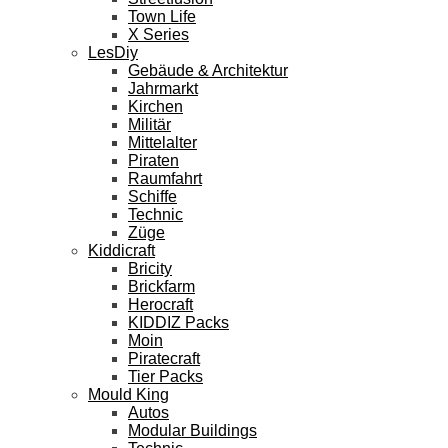
Town Life
X Series
LesDiy
Gebäude & Architektur
Jahrmarkt
Kirchen
Militär
Mittelalter
Piraten
Raumfahrt
Schiffe
Technic
Züge
Kiddicraft
Bricity
Brickfarm
Herocraft
KIDDIZ Packs
Moin
Piratecraft
Tier Packs
Mould King
Autos
Modular Buildings