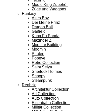
Technic
Mould King Zubehör
Züge und Waggons
Pantasy
Astro Boy
Der kleine Prinz
Dragon Ball
Garfield
Kung Fu Panda
Mazinger Z
Modular Building
Moomin
Piraten
Popeye
Retro Collection
Saint Seiya
Sherlock Holmes
Snoopy
Steampunk
Reobrix
Architektur Collection
Art Collection
Auto Collection
Eisenbahn Collection
Militär Collection