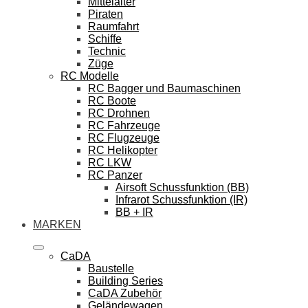
Mittelalter
Piraten
Raumfahrt
Schiffe
Technic
Züge
RC Modelle
RC Bagger und Baumaschinen
RC Boote
RC Drohnen
RC Fahrzeuge
RC Flugzeuge
RC Helikopter
RC LKW
RC Panzer
Airsoft Schussfunktion (BB)
Infrarot Schussfunktion (IR)
BB + IR
MARKEN
CaDA
Baustelle
Building Series
CaDA Zubehör
Geländewagen