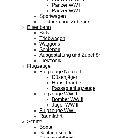
Panzer WW II
Panzer WW I
Sportwagen
Traktoren und Zubehör
Eisenbahn
Sets
Triebwagen
Waggons
Schienen
Ausgestaltung und Zubehör
Elektronik
Flugzeuge
Flugzeuge Neuzeit
Düsenjäger
Hubschrauber
Passagierflugzeuge
Flugzeuge WW II
Bomber WW II
Jäger WW II
Flugzeuge WW I
Raumfahrt
Schiffe
Boote
Schlachtschiffe