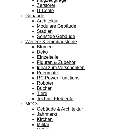
Flugzeugträger
Zerstörer
U-Boote
Gebäude
Architektur
Modulare Gebäude
Stadien
Sonstige Gebäude
Weitere Klemmbausteine
Blumen
Deko
Einzelteile
Figuren & Zubehör
Ideal zum Verschenken
Pneumatik
RC Power Functions
Roboter
Bücher
Tiere
Technic Elemente
MOCs
Gebäude & Architektur
Jahrmarkt
Kirchen
Militär