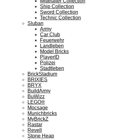
Mittelalter Collection
Ship Collection
Sword Collection
Technic Collection
Sluban
Army
Car Club
Feuerwehr
Landleben
Model Bricks
PlayerID
Polizei
Stadtleben
BrickStadium
BRIXIES
BRYX
BuildArmy
BuWizz
LEGO®
Mocsage
Munichbricks
MyBrickZ
Rastar
Revell
Stone Heap