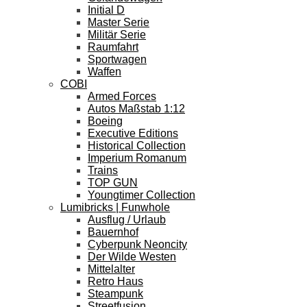
Initial D
Master Serie
Militär Serie
Raumfahrt
Sportwagen
Waffen
COBI
Armed Forces
Autos Maßstab 1:12
Boeing
Executive Editions
Historical Collection
Imperium Romanum
Trains
TOP GUN
Youngtimer Collection
Lumibricks | Funwhole
Ausflug / Urlaub
Bauernhof
Cyberpunk Neoncity
Der Wilde Westen
Mittelalter
Retro Haus
Steampunk
Streetfusion