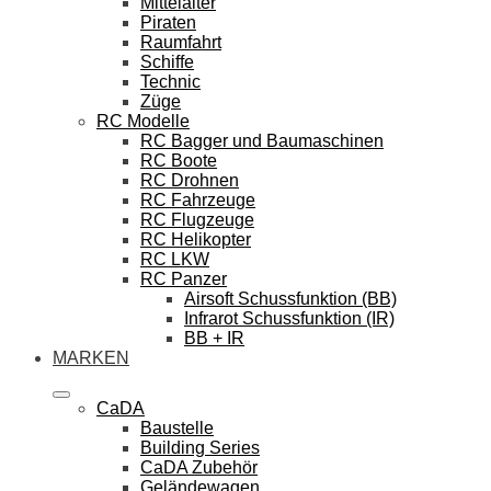
Mittelalter
Piraten
Raumfahrt
Schiffe
Technic
Züge
RC Modelle
RC Bagger und Baumaschinen
RC Boote
RC Drohnen
RC Fahrzeuge
RC Flugzeuge
RC Helikopter
RC LKW
RC Panzer
Airsoft Schussfunktion (BB)
Infrarot Schussfunktion (IR)
BB + IR
MARKEN
CaDA
Baustelle
Building Series
CaDA Zubehör
Geländewagen