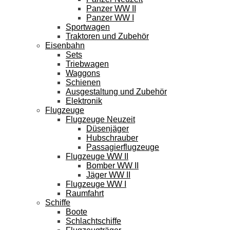
Panzer WW II
Panzer WW I
Sportwagen
Traktoren und Zubehör
Eisenbahn
Sets
Triebwagen
Waggons
Schienen
Ausgestaltung und Zubehör
Elektronik
Flugzeuge
Flugzeuge Neuzeit
Düsenjäger
Hubschrauber
Passagierflugzeuge
Flugzeuge WW II
Bomber WW II
Jäger WW II
Flugzeuge WW I
Raumfahrt
Schiffe
Boote
Schlachtschiffe