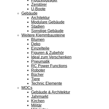
Flugzeugträger
Zerstörer
U-Boote
Gebäude
Architektur
Modulare Gebäude
Stadien
Sonstige Gebäude
Weitere Klemmbausteine
Blumen
Deko
Einzelteile
Figuren & Zubehör
Ideal zum Verschenken
Pneumatik
RC Power Functions
Roboter
Bücher
Tiere
Technic Elemente
MOCs
Gebäude & Architektur
Jahrmarkt
Kirchen
Militär