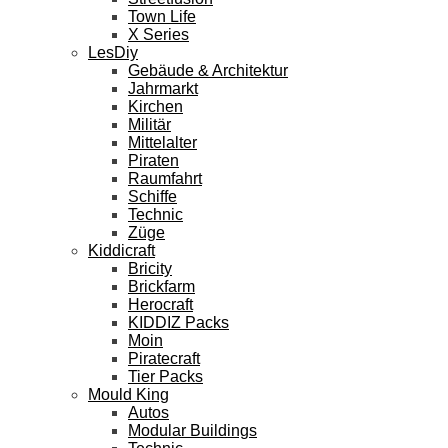
Town Life
X Series
LesDiy
Gebäude & Architektur
Jahrmarkt
Kirchen
Militär
Mittelalter
Piraten
Raumfahrt
Schiffe
Technic
Züge
Kiddicraft
Bricity
Brickfarm
Herocraft
KIDDIZ Packs
Moin
Piratecraft
Tier Packs
Mould King
Autos
Modular Buildings