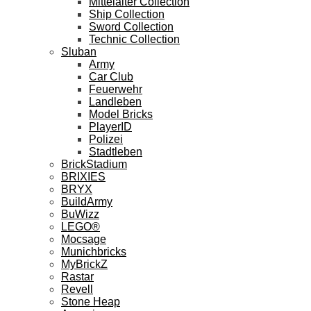
Mittelalter Collection
Ship Collection
Sword Collection
Technic Collection
Sluban
Army
Car Club
Feuerwehr
Landleben
Model Bricks
PlayerID
Polizei
Stadtleben
BrickStadium
BRIXIES
BRYX
BuildArmy
BuWizz
LEGO®
Mocsage
Munichbricks
MyBrickZ
Rastar
Revell
Stone Heap