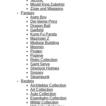
Technic
Mould King Zubehör
Züge und Waggons
Pantasy
Astro Boy
Der kleine Prinz
Dragon Ball
Garfield
Kung Fu Panda
Mazinger Z
Modular Building
Moomin
Piraten
Popeye
Retro Collection
Saint Seiya
Sherlock Holmes
Snoopy
Steampunk
Reobrix
Architektur Collection
Art Collection
Auto Collection
Eisenbahn Collection
Militär Collection