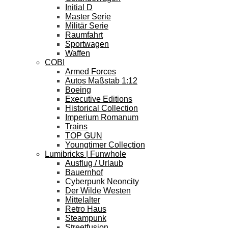
Initial D
Master Serie
Militär Serie
Raumfahrt
Sportwagen
Waffen
COBI
Armed Forces
Autos Maßstab 1:12
Boeing
Executive Editions
Historical Collection
Imperium Romanum
Trains
TOP GUN
Youngtimer Collection
Lumibricks | Funwhole
Ausflug / Urlaub
Bauernhof
Cyberpunk Neoncity
Der Wilde Westen
Mittelalter
Retro Haus
Steampunk
Streetfusion