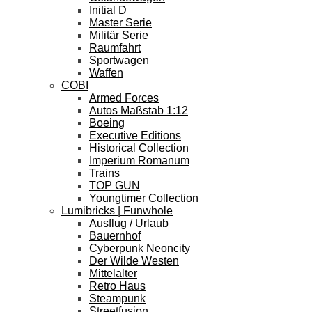
Initial D
Master Serie
Militär Serie
Raumfahrt
Sportwagen
Waffen
COBI
Armed Forces
Autos Maßstab 1:12
Boeing
Executive Editions
Historical Collection
Imperium Romanum
Trains
TOP GUN
Youngtimer Collection
Lumibricks | Funwhole
Ausflug / Urlaub
Bauernhof
Cyberpunk Neoncity
Der Wilde Westen
Mittelalter
Retro Haus
Steampunk
Streetfusion