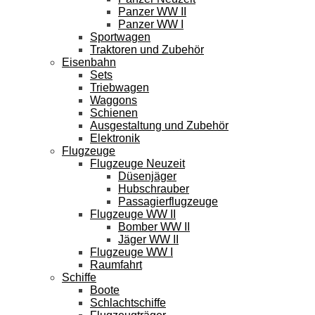
Panzer WW II
Panzer WW I
Sportwagen
Traktoren und Zubehör
Eisenbahn
Sets
Triebwagen
Waggons
Schienen
Ausgestaltung und Zubehör
Elektronik
Flugzeuge
Flugzeuge Neuzeit
Düsenjäger
Hubschrauber
Passagierflugzeuge
Flugzeuge WW II
Bomber WW II
Jäger WW II
Flugzeuge WW I
Raumfahrt
Schiffe
Boote
Schlachtschiffe