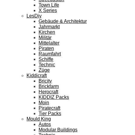
Town Life
X Series
LesDiy
Gebäude & Architektur
Jahrmarkt
Kirchen
Militär
Mittelalter
Piraten
Raumfahrt
Schiffe
Technic
Züge
Kiddicraft
Bricity
Brickfarm
Herocraft
KIDDIZ Packs
Moin
Piratecraft
Tier Packs
Mould King
Autos
Modular Buildings