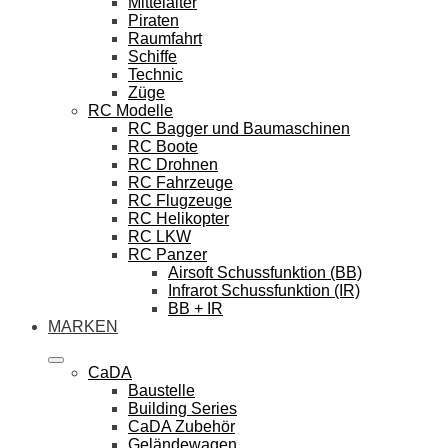
Mittelalter
Piraten
Raumfahrt
Schiffe
Technic
Züge
RC Modelle
RC Bagger und Baumaschinen
RC Boote
RC Drohnen
RC Fahrzeuge
RC Flugzeuge
RC Helikopter
RC LKW
RC Panzer
Airsoft Schussfunktion (BB)
Infrarot Schussfunktion (IR)
BB + IR
MARKEN
CaDA
Baustelle
Building Series
CaDA Zubehör
Geländewagen