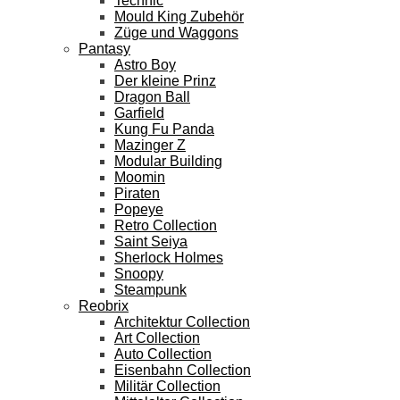
Technic
Mould King Zubehör
Züge und Waggons
Pantasy
Astro Boy
Der kleine Prinz
Dragon Ball
Garfield
Kung Fu Panda
Mazinger Z
Modular Building
Moomin
Piraten
Popeye
Retro Collection
Saint Seiya
Sherlock Holmes
Snoopy
Steampunk
Reobrix
Architektur Collection
Art Collection
Auto Collection
Eisenbahn Collection
Militär Collection