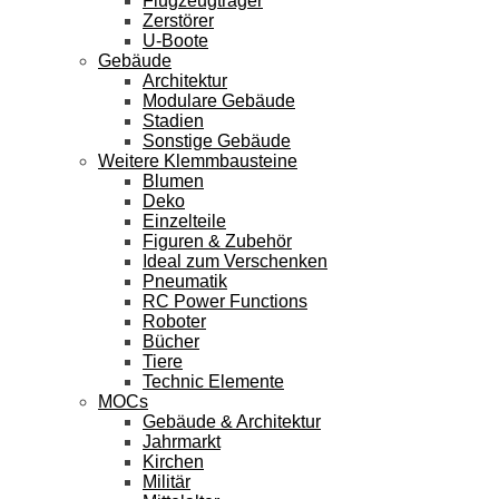
Flugzeugträger
Zerstörer
U-Boote
Gebäude
Architektur
Modulare Gebäude
Stadien
Sonstige Gebäude
Weitere Klemmbausteine
Blumen
Deko
Einzelteile
Figuren & Zubehör
Ideal zum Verschenken
Pneumatik
RC Power Functions
Roboter
Bücher
Tiere
Technic Elemente
MOCs
Gebäude & Architektur
Jahrmarkt
Kirchen
Militär