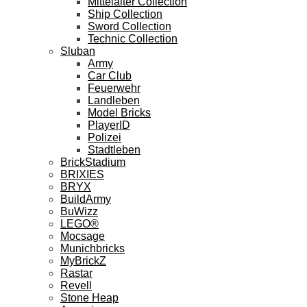
Mittelalter Collection
Ship Collection
Sword Collection
Technic Collection
Sluban
Army
Car Club
Feuerwehr
Landleben
Model Bricks
PlayerID
Polizei
Stadtleben
BrickStadium
BRIXIES
BRYX
BuildArmy
BuWizz
LEGO®
Mocsage
Munichbricks
MyBrickZ
Rastar
Revell
Stone Heap