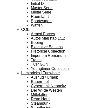
Initial D
Master Serie
Militär Serie
Raumfahrt
Sportwagen
Waffen
COBI
Armed Forces
Autos Maßstab 1:12
Boeing
Executive Editions
Historical Collection
Imperium Romanum
Trains
TOP GUN
Youngtimer Collection
Lumibricks | Funwhole
Ausflug / Urlaub
Bauernhof
Cyberpunk Neoncity
Der Wilde Westen
Mittelalter
Retro Haus
Steampunk
Streetfusion