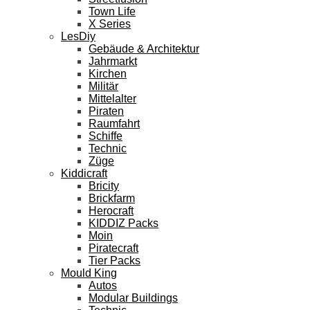
Town Life
X Series
LesDiy
Gebäude & Architektur
Jahrmarkt
Kirchen
Militär
Mittelalter
Piraten
Raumfahrt
Schiffe
Technic
Züge
Kiddicraft
Bricity
Brickfarm
Herocraft
KIDDIZ Packs
Moin
Piratecraft
Tier Packs
Mould King
Autos
Modular Buildings