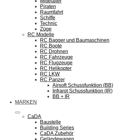
Mittelalter
Piraten
Raumfahrt
Schiffe
Technic
Züge
RC Modelle
RC Bagger und Baumaschinen
RC Boote
RC Drohnen
RC Fahrzeuge
RC Flugzeuge
RC Helikopter
RC LKW
RC Panzer
Airsoft Schussfunktion (BB)
Infrarot Schussfunktion (IR)
BB + IR
MARKEN
CaDA
Baustelle
Building Series
CaDA Zubehör
Geländewagen