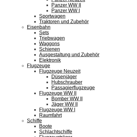
Panzer WW II
Panzer WW I
Sportwagen
Traktoren und Zubehör
Eisenbahn
Sets
Triebwagen
Waggons
Schienen
Ausgestaltung und Zubehör
Elektronik
Flugzeuge
Flugzeuge Neuzeit
Düsenjäger
Hubschrauber
Passagierflugzeuge
Flugzeuge WW II
Bomber WW II
Jäger WW II
Flugzeuge WW I
Raumfahrt
Schiffe
Boote
Schlachtschiffe