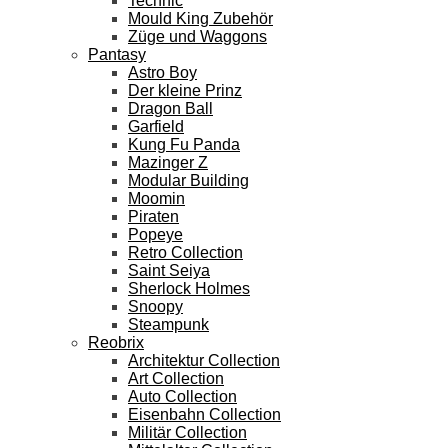
Technic
Mould King Zubehör
Züge und Waggons
Pantasy
Astro Boy
Der kleine Prinz
Dragon Ball
Garfield
Kung Fu Panda
Mazinger Z
Modular Building
Moomin
Piraten
Popeye
Retro Collection
Saint Seiya
Sherlock Holmes
Snoopy
Steampunk
Reobrix
Architektur Collection
Art Collection
Auto Collection
Eisenbahn Collection
Militär Collection