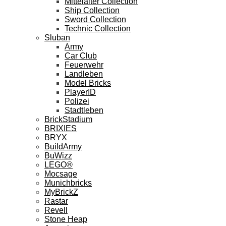
Mittelalter Collection
Ship Collection
Sword Collection
Technic Collection
Sluban
Army
Car Club
Feuerwehr
Landleben
Model Bricks
PlayerID
Polizei
Stadtleben
BrickStadium
BRIXIES
BRYX
BuildArmy
BuWizz
LEGO®
Mocsage
Munichbricks
MyBrickZ
Rastar
Revell
Stone Heap