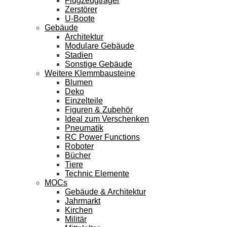
Flugzeugträger
Zerstörer
U-Boote
Gebäude
Architektur
Modulare Gebäude
Stadien
Sonstige Gebäude
Weitere Klemmbausteine
Blumen
Deko
Einzelteile
Figuren & Zubehör
Ideal zum Verschenken
Pneumatik
RC Power Functions
Roboter
Bücher
Tiere
Technic Elemente
MOCs
Gebäude & Architektur
Jahrmarkt
Kirchen
Militär